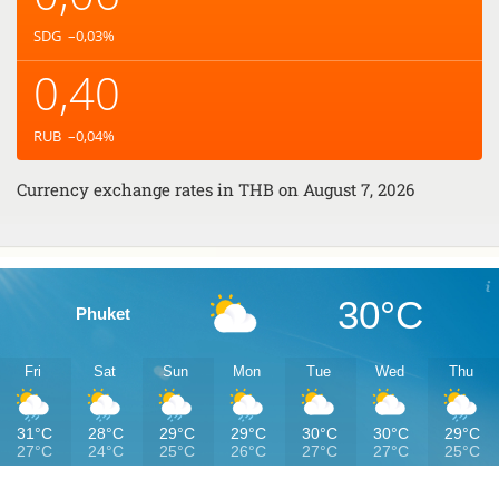
SDG
–0,03
%
0,40
RUB
–0,04
%
Currency exchange rates in
THB
on August 7, 2026
30°C
Phuket
Fri
Sat
Sun
Mon
Tue
Wed
Thu
31°C
28°C
29°C
29°C
30°C
30°C
29°C
27°C
24°C
25°C
26°C
27°C
27°C
25°C