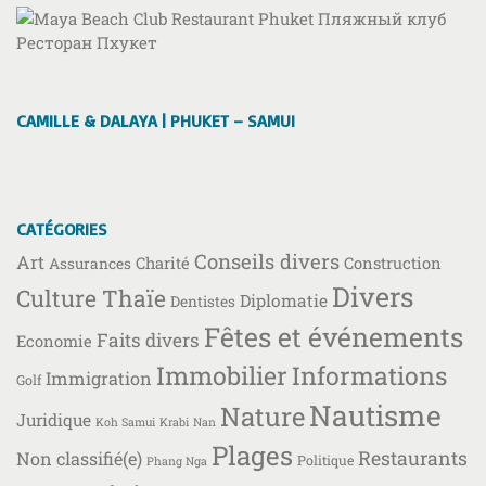
CAMILLE & DALAYA | PHUKET – SAMUI
CATÉGORIES
Conseils divers
Art
Charité
Construction
Assurances
Divers
Culture Thaïe
Diplomatie
Dentistes
Fêtes et événements
Faits divers
Economie
Immobilier
Informations
Immigration
Golf
Nautisme
Nature
Juridique
Koh Samui
Krabi
Nan
Plages
Restaurants
Non classifié(e)
Politique
Phang Nga