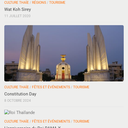
CULTURE THAÏE
/
RÉGIONS
/
TOURISME
Wat Koh Sirey
11 JUILLET 2020
CULTURE THAÏE
/
FÊTES ET ÉVÉNEMENTS
/
TOURISME
Constitution Day
8 OCTOBRE 2024
CULTURE THAÏE
/
FÊTES ET ÉVÉNEMENTS
/
TOURISME