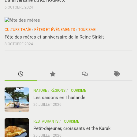
L’anniversaire du Roi RAMA X
6 OCTOBRE 2024
CULTURE THAÏE
/
FÊTES ET ÉVÉNEMENTS
/
TOURISME
Fête des mères et anniversaire de la Reine Sirikit
8 OCTOBRE 2024
NATURE
/
RÉGIONS
/
TOURISME
Les saisons en Thaïlande
26 JUILLET 2026
RESTAURANTS
/
TOURISME
Petit-déjeuner, croissants et thé Karak
25 JUILLET 2026