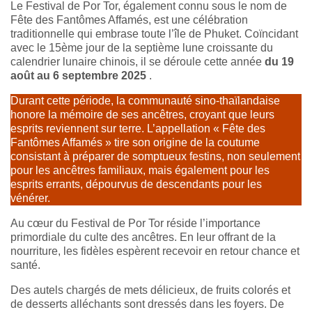
Le Festival de Por Tor, également connu sous le nom de
Fête des Fantômes Affamés, est une célébration
traditionnelle qui embrase toute l’île de Phuket. Coïncidant
avec le 15ème jour de la septième lune croissante du
calendrier lunaire chinois, il se déroule cette année
du 19
août au 6 septembre 2025
.
Durant cette période, la communauté sino-thaïlandaise
honore la mémoire de ses ancêtres, croyant que leurs
esprits reviennent sur terre. L’appellation « Fête des
Fantômes Affamés » tire son origine de la coutume
consistant à préparer de somptueux festins, non seulement
pour les ancêtres familiaux, mais également pour les
esprits errants, dépourvus de descendants pour les
vénérer.
Au cœur du Festival de Por Tor réside l’importance
primordiale du culte des ancêtres. En leur offrant de la
nourriture, les fidèles espèrent recevoir en retour chance et
santé.
Des autels chargés de mets délicieux, de fruits colorés et
de desserts alléchants sont dressés dans les foyers. De