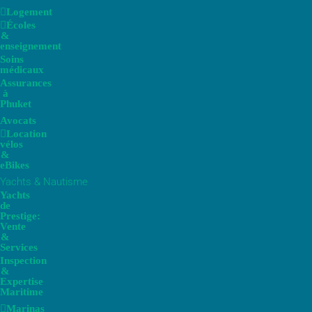
Logement
Écoles
&
enseignement
Soins
médicaux
Assurances
à
Phuket
Avocats
Location
vélos
&
eBikes
Yachts & Nautisme
Yachts
de
Prestige:
Vente
&
Services
Inspection
&
Expertise
Maritime
Marinas