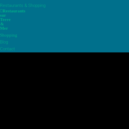
Restaurants & Shopping
Restaurants
sur
Terre
&
Mer
Shopping
Blog
Contact