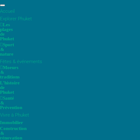
Accueil
Explorer Phuket
Les
plages
de
Phuket
Sport
&
nature
Fêtes & événements
Moeurs
&
traditions
L’histoire
de
Phuket
Santé
&
Prévention
Vivre à Phuket
Immobilier
Construction
&
rénovation