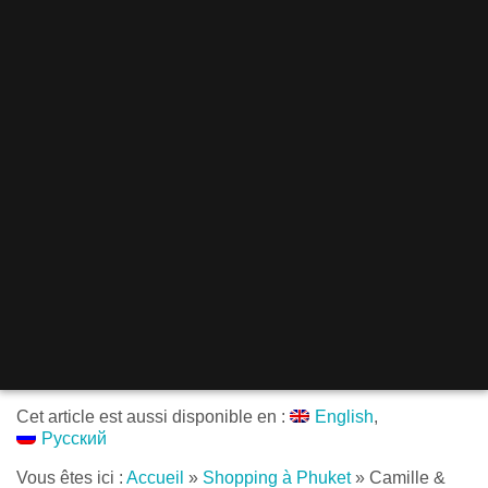
Cet article est aussi disponible en :
English
Русский
Vous êtes ici :
Accueil
»
Shopping à Phuket
»
Camille &