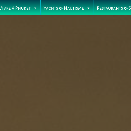
Vivre à Phuket
Yachts & Nautisme
Restaurants & 