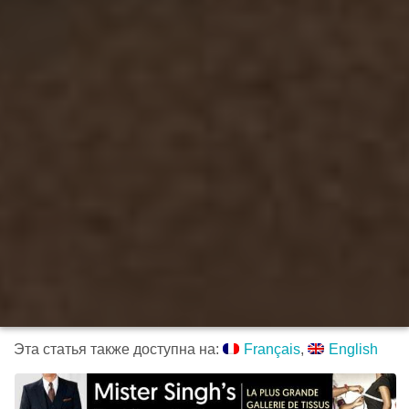
Эта статья также доступна на:
Français
English