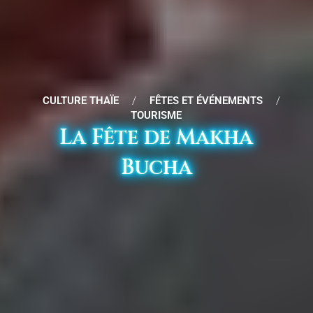
CULTURE THAÏE
/
FÊTES ET ÉVÉNEMENTS
/
TOURISME
La Fête de Makha
Bucha