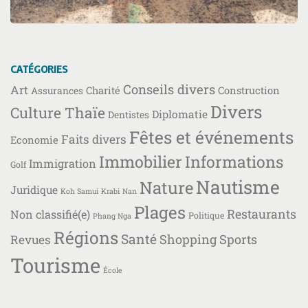
CATÉGORIES
Conseils divers
Art
Charité
Construction
Assurances
Divers
Culture Thaïe
Diplomatie
Dentistes
Fêtes et événements
Faits divers
Economie
Immobilier
Informations
Immigration
Golf
Nautisme
Nature
Juridique
Koh Samui
Krabi
Nan
Plages
Restaurants
Non classifié(e)
Politique
Phang Nga
Régions
Santé
Shopping
Sports
Revues
Tourisme
École