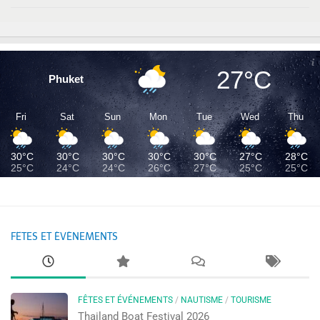
27°C
Phuket
Fri
Sat
Sun
Mon
Tue
Wed
Thu
30°C
30°C
30°C
30°C
30°C
27°C
28°C
25°C
24°C
24°C
26°C
27°C
25°C
25°C
FÊTES ET ÉVÉNEMENTS
FÊTES ET ÉVÉNEMENTS
/
NAUTISME
/
TOURISME
Thailand Boat Festival 2026