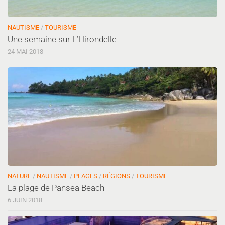
NAUTISME
/
TOURISME
Une semaine sur L’Hirondelle
24 MAI 2018
NATURE
/
NAUTISME
/
PLAGES
/
RÉGIONS
/
TOURISME
La plage de Pansea Beach
6 JUIN 2018