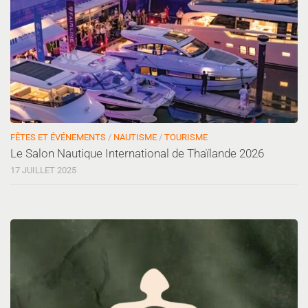
FÊTES ET ÉVÉNEMENTS
/
NAUTISME
/
TOURISME
Le Salon Nautique International de Thaïlande 2026
17 JUILLET 2025