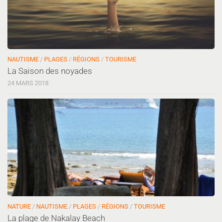
NAUTISME
/
PLAGES
/
RÉGIONS
/
TOURISME
La Saison des noyades
24 MARS 2018
NATURE
/
NAUTISME
/
PLAGES
/
RÉGIONS
/
TOURISME
La plage de Nakalay Beach