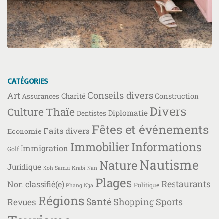
CATÉGORIES
Conseils divers
Art
Charité
Construction
Assurances
Divers
Culture Thaïe
Diplomatie
Dentistes
Fêtes et événements
Faits divers
Economie
Immobilier
Informations
Immigration
Golf
Nautisme
Nature
Juridique
Koh Samui
Krabi
Nan
Plages
Restaurants
Non classifié(e)
Politique
Phang Nga
Régions
Santé
Shopping
Sports
Revues