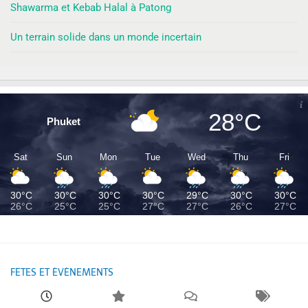
Shawarma et Kebab Halal à Patong
Un terrain solide dans un monde incertain
28°C
Phuket
Sat
Sun
Mon
Tue
Wed
Thu
Fri
30°C
30°C
30°C
30°C
29°C
30°C
30°C
26°C
25°C
25°C
27°C
27°C
26°C
27°C
FÊTES ET ÉVÉNEMENTS