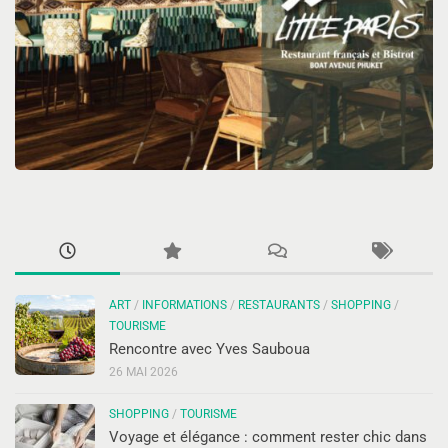
ART
/
INFORMATIONS
/
RESTAURANTS
/
SHOPPING
/
TOURISME
Rencontre avec Yves Sauboua
26 MAI 2026
SHOPPING
/
TOURISME
Voyage et élégance : comment rester chic dans