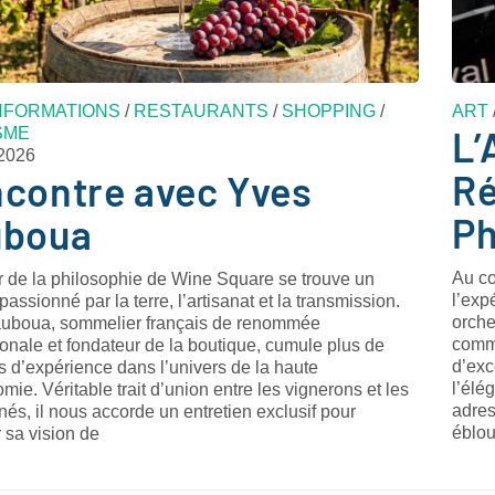
NFORMATIONS
/
RESTAURANTS
/
SHOPPING
/
ART
L’
SME
2026
Ré
contre avec Yves
Ph
uboua
Au cœ
 de la philosophie de Wine Square se trouve un
l’exp
ssionné par la terre, l’artisanat et la transmission.
orche
uboua, sommelier français de renommée
comme
ionale et fondateur de la boutique, cumule plus de
d’exc
s d’expérience dans l’univers de la haute
l’élé
mie. Véritable trait d’union entre les vignerons et les
adres
és, il nous accorde un entretien exclusif pour
éblou
 sa vision de