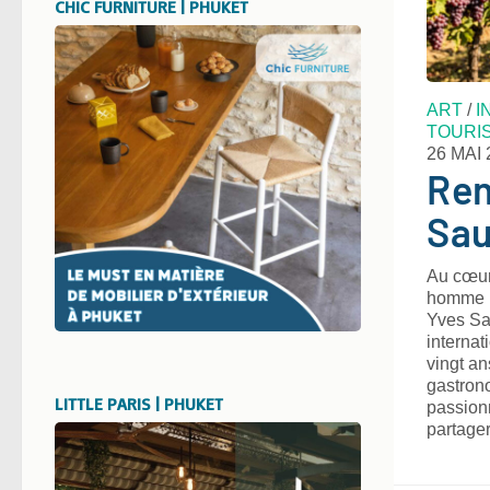
CHIC FURNITURE | PHUKET
ART
/
I
TOURI
26 MAI 
Ren
Sa
Au cœur
homme pa
Yves Sa
internat
vingt an
gastrono
LITTLE PARIS | PHUKET
passionn
partager