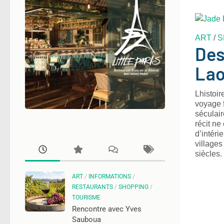
ART
/
S
Des
Lao
Lhistoir
voyage f
séculaire
récit ne
d’intéri
villages
siècles.
ART
/
INFORMATIONS
/
RESTAURANTS
/
SHOPPING
/
TOURISME
Rencontre avec Yves
Sauboua