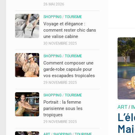
26 MAI 2026
SHOPPING
/
TOURISME
Voyage et élégance :
comment rester chic dans
une valise cabine
30 NOVEMBRE 2025
SHOPPING
/
TOURISME
Comment composer une
garde-robe capsule pour
vos escapades tropicales
29 NOVEMBRE 2025
SHOPPING
/
TOURISME
Portrait : la femme
ART
/
I
parisienne sous les
L’é
tropiques
29 NOVEMBRE 2025
Mai
ART
/
SHOPPING
/
TOURISME