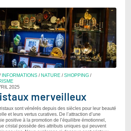
/
INFORMATIONS
/
NATURE
/
SHOPPING
/
RISME
VRIL 2025
istaux merveilleux
ristaux sont vénérés depuis des siècles pour leur beauté
elle et leurs vertus curatives. De l’attraction d’une
ie positive à la promotion de l’équilibre émotionnel,
e cristal possède des attributs uniques qui peuvent