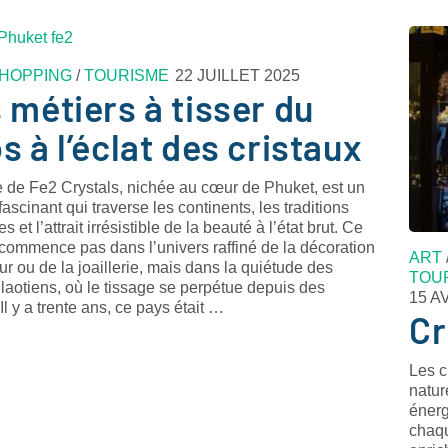
HOPPING
/
TOURISME
22 JUILLET 2025
 métiers à tisser du
s à l’éclat des cristaux
e de Fe2 Crystals, nichée au cœur de Phuket, est un
ascinant qui traverse les continents, les traditions
s et l’attrait irrésistible de la beauté à l’état brut. Ce
 commence pas dans l’univers raffiné de la décoration
ART
eur ou de la joaillerie, mais dans la quiétude des
TOU
 laotiens, où le tissage se perpétue depuis des
15 A
 Il y a trente ans, ce pays était …
Cr
Les c
natur
énerg
chaqu