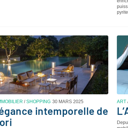
enric
puiss
pyrit
MMOBILIER
/
SHOPPING
30 MARS 2025
ART
légance intemporelle de
L’
ori
Depui