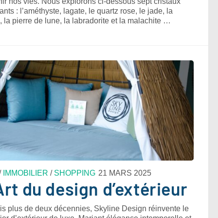
hir nos vies. Nous explorons ci-dessous sept cristaux
ants : l’améthyste, lagate, le quartz rose, le jade, la
e, la pierre de lune, la labradorite et la malachite …
/
IMMOBILIER
/
SHOPPING
21 MARS 2025
Art du design d’extérieur
s plus de deux décennies, Skyline Design réinvente le