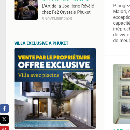
Plongez 
L’Art de la Joaillerie Révélé
Maiori, 
chez Fe2 Crystals Phuket
exceptio
5 NOVEMBRE 2025
capacité
irréproc
de vivre
de meub
VILLA EXCLUSIVE A PHUKET