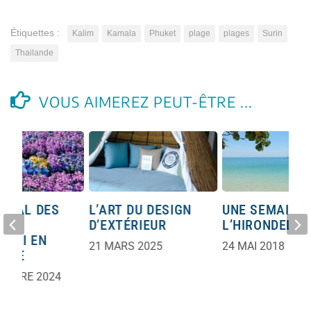
Étiquettes :
Kalim
Kamala
Phuket
plage
plages
Surin
Thailande
VOUS AIMEREZ PEUT-ÊTRE ...
TIVAL DES
L’ART DU DESIGN
UNE SEMAINE
 DE
D’EXTÉRIEUR
L’HIRONDELLE
 RAI EN
21 MARS 2025
24 MAI 2018
ANDE
EMBRE 2024