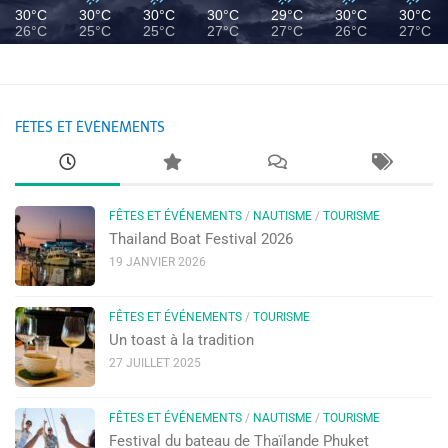
30°C
30°C
30°C
30°C
29°C
30°C
30°C
26°C
25°C
25°C
27°C
27°C
26°C
27°C
FÊTES ET ÉVÉNEMENTS
FÊTES ET ÉVÉNEMENTS
/
NAUTISME
/
TOURISME
Thailand Boat Festival 2026
19 JANVIER 2026
FÊTES ET ÉVÉNEMENTS
/
TOURISME
Un toast à la tradition
27 JUILLET 2025
FÊTES ET ÉVÉNEMENTS
/
NAUTISME
/
TOURISME
Festival du bateau de Thaïlande Phuket