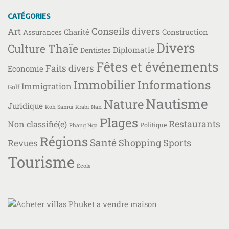
CATÉGORIES
Conseils divers
Art
Charité
Construction
Assurances
Divers
Culture Thaïe
Diplomatie
Dentistes
Fêtes et événements
Faits divers
Economie
Immobilier
Informations
Immigration
Golf
Nautisme
Nature
Juridique
Koh Samui
Krabi
Nan
Plages
Restaurants
Non classifié(e)
Politique
Phang Nga
Régions
Santé
Shopping
Sports
Revues
Tourisme
École