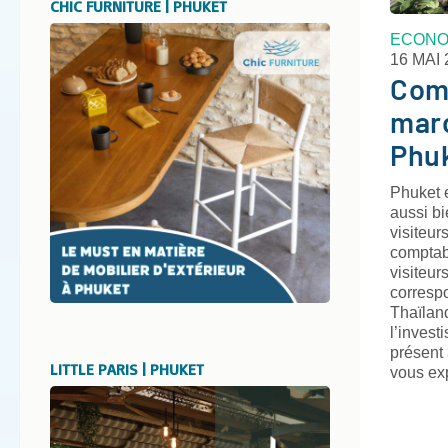
CHIC FURNITURE | PHUKET
ECONO
16 MAI 
Com
marc
Phuk
Phuket e
aussi b
visiteur
comptabi
visiteur
correspo
Thaïlan
l’invest
présent
LITTLE PARIS | PHUKET
vous ex