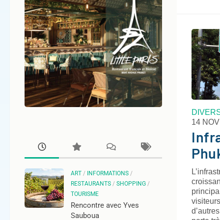
DIVER
14 NO
Infr
Phu
L’infras
ART
/
INFORMATIONS
/
croissan
RESTAURANTS
/
SHOPPING
/
principa
TOURISME
visiteur
Rencontre avec Yves
d’autres
Sauboua