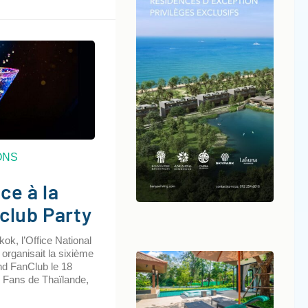
ONS
ce à la
club Party
kok, l’Office National
organisait la sixième
and FanClub le 18
. Fans de Thaïlande,