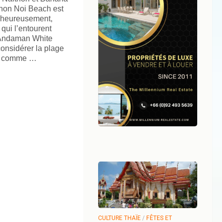
thon Noi Beach est
alheureusement,
qui l’entourent
l Andaman White
onsidérer la plage
h comme …
CULTURE THAÏE
/
FÊTES ET