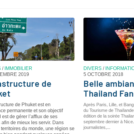
S
/
IMMOBILIER
DIVERS
/
INFORMATI
VEMBRE 2019
5 OCTOBRE 2018
astructure de
Belle ambian
ket
Thailand Fan
tructure de Phuket est en
Après Paris, Lille, et Bang
du Tourisme de Thaïlande 
ce permanente et son objectif
édition de la soirée Thail
l est de gérer l’afflux de ses
septembre dernier à Nice
s afin de mieux les servir. Dans
journalistes,...
 territoires du monde, une région se