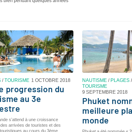
rès bien pendant quelques années
S
/
TOURISME
1 OCTOBRE 2018
NAUTISME
/
PLAGES
TOURISME
e progression du
9 SEPTEMBRE 2018
isme au 3e
Phuket nom
estre
meilleure pl
monde
ande s'attend à une croissance
des arrivées de touristes et des
touristiques au cours du 3ème
Phuket a été nommée « 2