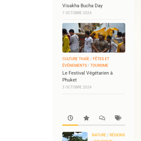
Visakha Bucha Day
7 OCTOBRE 2024
CULTURE THAÏE
/
FÊTES ET
ÉVÉNEMENTS
/
TOURISME
Le Festival Végétarien à
Phuket
3 OCTOBRE 2024
NATURE
/
RÉGIONS