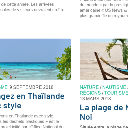
e de cette année. Les arrivées
du monde » par la prestigi
onales de visiteurs devraient croître...
américaine « US News & 
plus grande île du royaum
SME
9 SEPTEMBRE 2018
NATURE
/
NAUTISME
RÉGIONS
/
TOURISM
gez en Thaïlande
13 MARS 2018
 style
La plage de 
Noi
ons en Thaïlande avec style,
 les déchets plastiques » est le
rojet initié par l’Office National du
Située entre la plage d