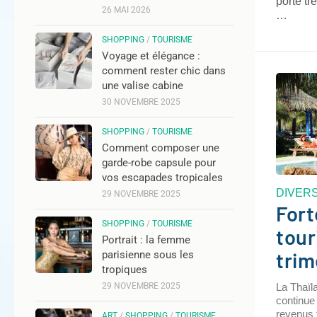
porte t
26 MAI 2026
…
SHOPPING
/
TOURISME
Voyage et élégance :
comment rester chic dans
une valise cabine
30 NOVEMBRE 2025
SHOPPING
/
TOURISME
Comment composer une
garde-robe capsule pour
vos escapades tropicales
DIVER
29 NOVEMBRE 2025
Fort
SHOPPING
/
TOURISME
tour
Portrait : la femme
trim
parisienne sous les
tropiques
29 NOVEMBRE 2025
La Thaïl
continue 
revenus 
ART
/
SHOPPING
/
TOURISME