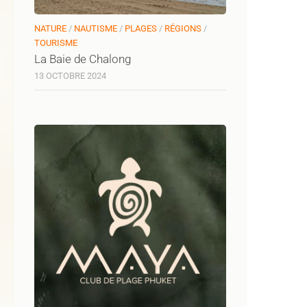
NATURE
/
NAUTISME
/
PLAGES
/
RÉGIONS
/
TOURISME
La Baie de Chalong
13 OCTOBRE 2024