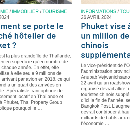
MIE
/
IMMOBILIER
/
TOURISME
INFORMATIONS
/
TOU
2024
26 AVRIL 2024
ment se porte le
Phuket vise à
hé hôtelier de
un million de
et ?
chinois
supplémenta
st la plus grande île de Thaïlande,
ien en superficie qu’en nombre de
Le vice-président de l’
s chaque année. En effet, elle
l’administration provinc
lise à elle seule 9 millions de
Anupab Vejwanichsanon
s arrivant par avion en 2018, ce qui
22 avril qu’un roadsho
nd à un quart des arrivées en
organisé devrait attirer 
de. Spécialiste francophone de
touristes chinois supplé
issement locatif en Thaïlande et
d’ici la fin de l’année, 
 à Phuket, Thai Property Group
Bangkok Post. L’augmen
plique pourquoi le …
devrait contribuer à hau
milliards de bahts aux 
l’économie …