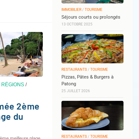
IMMOBILIER
/
TOURISME
Séjours courts ou prolongés
13 OCTOBRE 2025
RESTAURANTS
/
TOURISME
Pizzas, Pâtes & Burgers à
Patong
/
RÉGIONS
/
25 JUILLET 2026
mée 2ème
age du
RESTAURANTS
/
TOURISME
ème meilleure plage