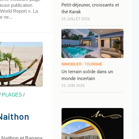
Petit-déjeuner, croissants et
euse publication
World Report ». La
thé Karak
e ne...
25 JUILLET 2026
IMMOBILIER
/
TOURISME
Un terrain solide dans un
monde incertain
23 JUIN 2026
/
PLAGES
/
E
Naithon
e Naithon et Banana