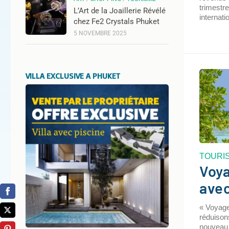
trimestr
L’Art de la Joaillerie Révélé
internati
chez Fe2 Crystals Phuket
5 NOVEMBRE 2025
VILLA EXCLUSIVE A PHUKET
TOURI
Voya
avec
« Voyage
réduisons
nouveau p