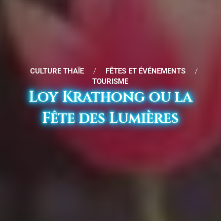
CULTURE THAÏE
/
FÊTES ET ÉVÉNEMENTS
/
TOURISME
Loy Krathong ou la
Fête des Lumières