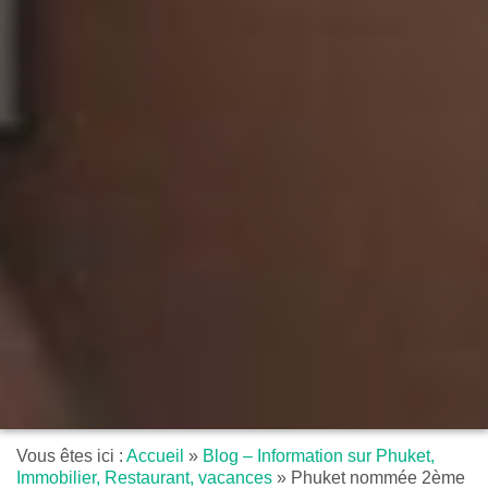
Vous êtes ici :
Accueil
»
Blog – Information sur Phuket,
Immobilier, Restaurant, vacances
»
Phuket nommée 2ème