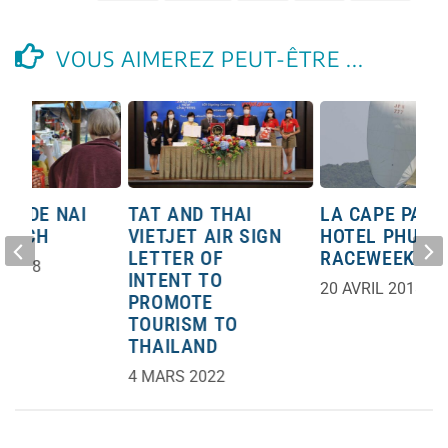
VOUS AIMEREZ PEUT-ÊTRE ...
GE DE NAI
TAT AND THAI
LA CAPE PAN
BEACH
VIETJET AIR SIGN
HOTEL PHUKE
LETTER OF
RACEWEEK
 2018
INTENT TO
20 AVRIL 2018
PROMOTE
TOURISM TO
THAILAND
4 MARS 2022