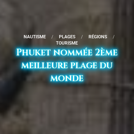
NAUTISME
/
PLAGES
/
RÉGIONS
/
TOURISME
Phuket nommée 2ème
meilleure plage du
monde