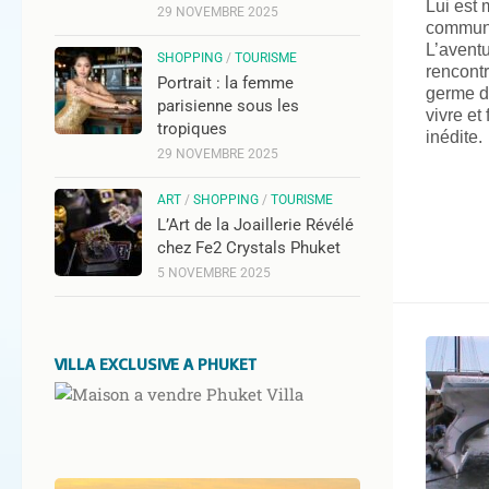
Lui est 
29 NOVEMBRE 2025
communi
L’avent
SHOPPING
/
TOURISME
rencontr
Portrait : la femme
germe da
parisienne sous les
vivre et
tropiques
inédite.
29 NOVEMBRE 2025
ART
/
SHOPPING
/
TOURISME
L’Art de la Joaillerie Révélé
chez Fe2 Crystals Phuket
5 NOVEMBRE 2025
VILLA EXCLUSIVE A PHUKET