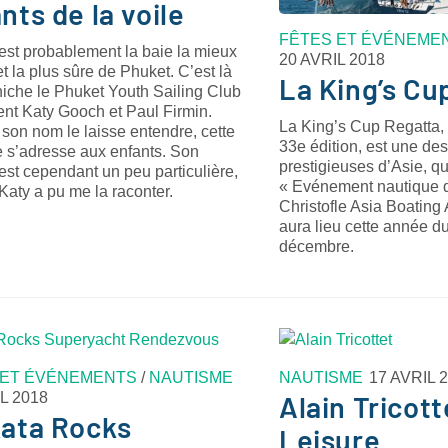
nts de la voile
FÊTES ET ÉVÉNEME
est probablement la baie la mieux
20 AVRIL 2018
et la plus sûre de Phuket. C’est là
La King’s Cu
niche le Phuket Youth Sailing Club
ent Katy Gooch et Paul Firmin.
La King’s Cup Regatta,
on nom le laisse entendre, cette
33e édition, est une des
e s’adresse aux enfants. Son
prestigieuses d’Asie, q
 est cependant un peu particulière,
« Evénement nautique d
aty a pu me la raconter.
Christofle Asia Boating
aura lieu cette année 
décembre.
 ET ÉVÉNEMENTS
/
NAUTISME
NAUTISME
17 AVRIL 
L 2018
Alain Tricott
Kata Rocks
Leisure