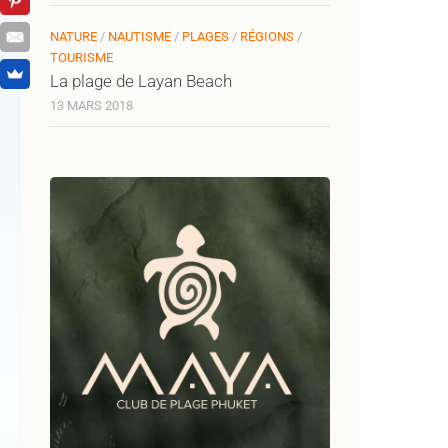
NATURE
/
NAUTISME
/
PLAGES
/
RÉGIONS
/
TOURISME
La plage de Layan Beach
13 MARS 2018