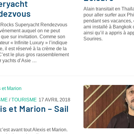
eryacht
Alain transitait en Tha
dezvous
pour aller surfer aux Phi
pendant ses vacances, e
 Rocks Superyacht Rendezvous
ami installé à Bangkok 
événement auquel on ne peut
ainsi qu’il a appris à a
 que sur invitation. Comme son
Sourires.
teur « Infinite Luxury » l’indique
, il est réservé à la crème de la
C’est le plus gros rassemblement
r yachts d’Asie …
SME
/
TOURISME
17 AVRIL 2018
is et Marion – Sail
c’est avant tout Alexis et Marion.