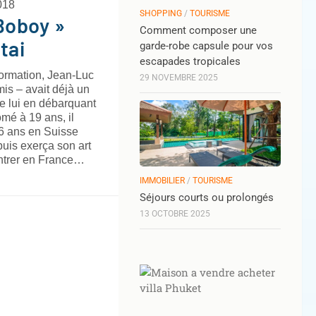
018
SHOPPING
/
TOURISME
Boboy »
Comment composer une
tai
garde-robe capsule pour vos
escapades tropicales
formation, Jean-Luc
29 NOVEMBRE 2025
is – avait déjà un
re lui en débarquant
mé à 19 ans, il
t 6 ans en Suisse
 puis exerça son art
entrer en France…
IMMOBILIER
/
TOURISME
Séjours courts ou prolongés
13 OCTOBRE 2025