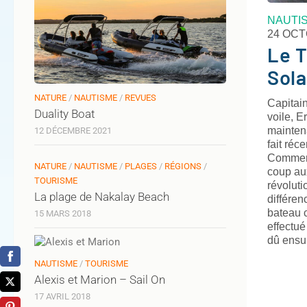
NAUTI
24 OCT
Le T
Sola
NATURE
/
NAUTISME
/
REVUES
Capitai
Duality Boat
voile, 
maintena
12 DÉCEMBRE 2021
fait réc
Comment
NATURE
/
NAUTISME
/
PLAGES
/
RÉGIONS
/
coup au
TOURISME
révoluti
La plage de Nakalay Beach
différen
bateau 
15 MARS 2018
effectué
dû ensu
NAUTISME
/
TOURISME
Alexis et Marion – Sail On
17 AVRIL 2018