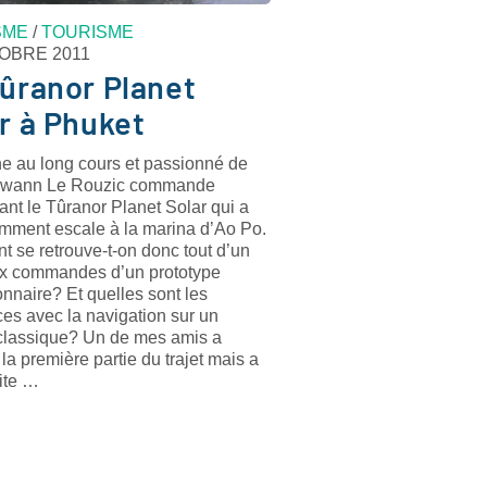
SME
/
TOURISME
OBRE 2011
ûranor Planet
r à Phuket
ne au long cours et passionné de
Erwann Le Rouzic commande
nt le Tûranor Planet Solar qui a
emment escale à la marina d’Ao Po.
 se retrouve-t-on donc tout d’un
x commandes d’un prototype
onnaire? Et quelles sont les
ces avec la navigation sur un
classique? Un de mes amis a
 la première partie du trajet mais a
ite …