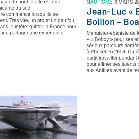
marin du nord et elle est une
NAUTISME
6 MARS 2
cante du sud.
Jean-Luc « 
ure commence lorsqu’ils se
Boillon – Boa
ent. Très vite, un projet un peu fou
ns leur tête: quitter la France pour
 faire partager une expérience
Menuisier-ébéniste de 
– « Boboy » pour ses am
sérieux parcours derriè
à Phuket en 2004. Diplô
partit travailler pendan
pour affiner ses talents
aux Antilles avant de r