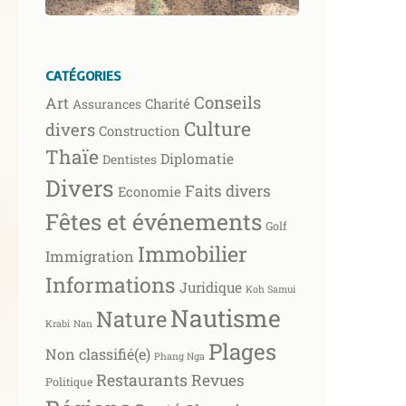
CATÉGORIES
Conseils
Art
Charité
Assurances
Culture
divers
Construction
Thaïe
Diplomatie
Dentistes
Divers
Faits divers
Economie
Fêtes et événements
Golf
Immobilier
Immigration
Informations
Juridique
Koh Samui
Nautisme
Nature
Krabi
Nan
Plages
Non classifié(e)
Phang Nga
Restaurants
Revues
Politique