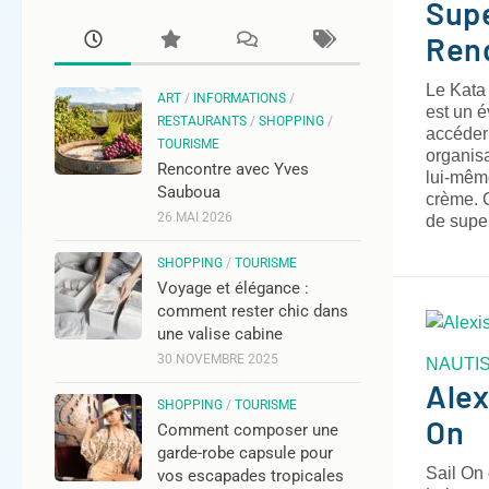
Sup
Ren
Le Kata
ART
/
INFORMATIONS
/
est un 
RESTAURANTS
/
SHOPPING
/
accéder
TOURISME
organisa
Rencontre avec Yves
lui-même
Sauboua
crème. 
26 MAI 2026
de supe
SHOPPING
/
TOURISME
Voyage et élégance :
comment rester chic dans
une valise cabine
30 NOVEMBRE 2025
NAUTI
Alex
SHOPPING
/
TOURISME
On
Comment composer une
garde-robe capsule pour
Sail On 
vos escapades tropicales