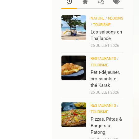
NATURE
/
RÉGIONS
/
TOURISME
Les saisons en
Thaïlande
26 JUILLET 2026
RESTAURANTS
/
TOURISME
Petit-déjeuner,
croissants et
thé Karak
25 JUILLET 2026
RESTAURANTS
/
TOURISME
Pizzas, Pâtes &
Burgers à
Patong