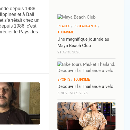
ïlande depuis 1988
lippines et à Bali
t s’arrêtait chez un
depuis 1986: c’est
PLAGES
/
RESTAURANTS
/
pprécier le Pays des
TOURISME
Une magnifique journée au
Maya Beach Club
21 AVRIL 2026
SPORTS
/
TOURISME
Découvrir la Thaïlande à vélo
5 NOVEMBRE 2025