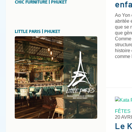
CHIC FURNITURE | PHUKET
enfa
Ao Yon 
abritée 
que se 
LITTLE PARIS | PHUKET
que gèr
Comme s
structur
histoire
comme K
FÊTES
20 AVRI
Le 