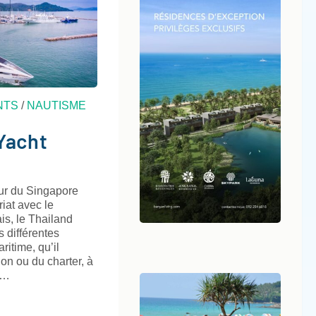
NTS
/
NAUTISME
Yacht
eur du Singapore
iat avec le
is, le Thailand
 différentes
ritime, qu’il
ion ou du charter, à
 …