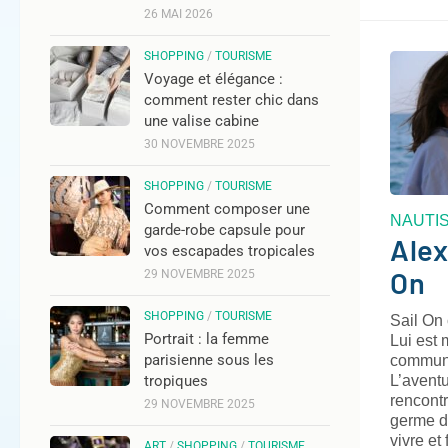
26 MAI 2026
SHOPPING
/
TOURISME
Voyage et élégance :
comment rester chic dans
une valise cabine
30 NOVEMBRE 2025
SHOPPING
/
TOURISME
Comment composer une
NAUTI
garde-robe capsule pour
Alex
vos escapades tropicales
On
29 NOVEMBRE 2025
SHOPPING
/
TOURISME
Sail On 
Portrait : la femme
Lui est 
parisienne sous les
communi
tropiques
L’avent
rencontr
29 NOVEMBRE 2025
germe da
vivre et
ART
/
SHOPPING
/
TOURISME