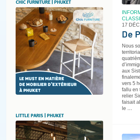
CHIC FURNITURE | PHUKET
INFOR
CLASSI
17 DÉ
De P
Nous so
territor
quatrièm
d’immig
aux Sis
finaleme
vers 5 h
fallu en
relier 
faisait 
le …
LITTLE PARIS | PHUKET