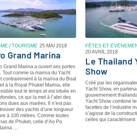
SME
/
TOURISME
25 MAI 2018
FÊTES ET ÉVÉNEME
20 AVRIL 2018
o Grand Marina
Le Thailand 
o Grand Marina a ouvert ses portes
Show
. Tout comme la marina du Yacht
t contrairement à la marina du Boat
Créé par les organisat
t à la Royal Phuket Marina, elle
Yacht Show, en partenar
ssible tout le temps et est située en
gouvernement thaïlanda
fondes, ce qui la met à l’abri des
Yacht Show combine les
ions dues aux marées. Il n’est pas
facettes de l’industrie ma
 trouver des yachts d’une longueur
s’agisse de la construct
ure à 100 mètres. Comme toutes
celles qui caractérisent
nas de Phuket, celle d’Ao Po
Marina …