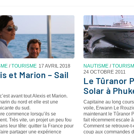
SME
/
TOURISME
17 AVRIL 2018
NAUTISME
/
TOURIS
24 OCTOBRE 2011
is et Marion – Sail
Le Tûranor P
Solar à Phuk
c’est avant tout Alexis et Marion.
marin du nord et elle est une
Capitaine au long cours
cante du sud.
voile, Erwann Le Rouz
ure commence lorsqu’ils se
maintenant le Tûranor P
ent. Très vite, un projet un peu fou
fait récemment escale à
ns leur tête: quitter la France pour
Comment se retrouve-t-
 faire partager une expérience
coup aux commandes d’