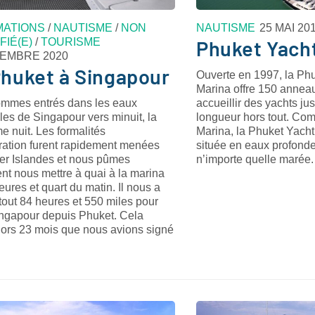
MATIONS
/
NAUTISME
/
NON
NAUTISME
25 MAI 20
FIÉ(E)
/
TOURISME
Phuket Yach
CEMBRE 2020
huket à Singapour
Ouverte en 1997, la Ph
Marina offre 150 annea
mmes entrés dans les eaux
accueillir des yachts j
iales de Singapour vers minuit, la
longueur hors tout. Co
e nuit. Les formalités
Marina, la Phuket Yach
ration furent rapidement menées
située en eaux profonde
ter Islandes et nous pûmes
n’importe quelle marée.
nt nous mettre à quai à la marina
eures et quart du matin. Il nous a
 tout 84 heures et 550 miles pour
Singapour depuis Phuket. Cela
alors 23 mois que nous avions signé