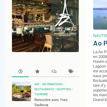
NAUTI
Ao P
La Ao P
en 2008
Haven e
Lagoon e
est acce
eaux pro
fluctuat
ART
/
INFORMATIONS
/
rare d’y
RESTAURANTS
/
SHOPPING
/
superie
TOURISME
les mari
Grand 
Rencontre avec Yves
Sauboua