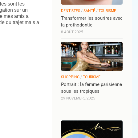
les sont les
gation sur un
DENTISTES
/
SANTÉ
/
TOURISME
de mes amis a
Transformer les sourires avec
ie du trajet mais a
la prothodontie
8 AOÛT 2025
SHOPPING
/
TOURISME
Portrait : la femme parisienne
sous les tropiques
29 NOVEMBRE 2025