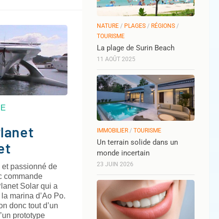
NATURE
/
PLAGES
/
RÉGIONS
/
TOURISME
La plage de Surin Beach
11 AOÛT 2025
ME
lanet
IMMOBILIER
/
TOURISME
Un terrain solide dans un
et
monde incertain
23 JUIN 2026
 et passionné de
ic commande
lanet Solar qui a
 la marina d’Ao Po.
on donc tout d’un
un prototype