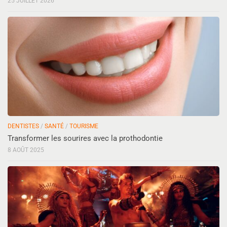
25 JUILLET 2026
DENTISTES
/
SANTÉ
/
TOURISME
Transformer les sourires avec la prothodontie
8 AOÛT 2025