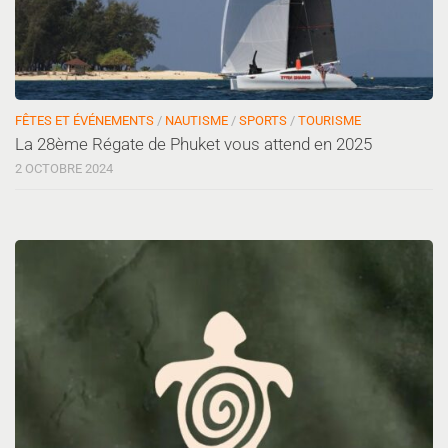
FÊTES ET ÉVÉNEMENTS
/
NAUTISME
/
SPORTS
/
TOURISME
La 28ème Régate de Phuket vous attend en 2025
2 OCTOBRE 2024