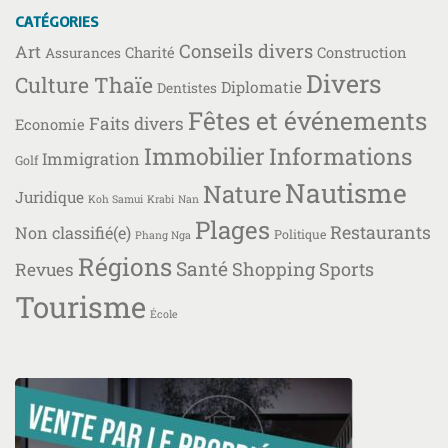
CATÉGORIES
Conseils divers
Art
Charité
Construction
Assurances
Divers
Culture Thaïe
Diplomatie
Dentistes
Fêtes et événements
Faits divers
Economie
Immobilier
Informations
Immigration
Golf
Nautisme
Nature
Juridique
Koh Samui
Krabi
Nan
Plages
Restaurants
Non classifié(e)
Politique
Phang Nga
Régions
Santé
Shopping
Sports
Revues
Tourisme
École