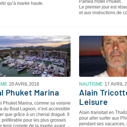
Panwa Hotel Phuket.
rtir qu’à marée haute.
Le premier jour est rése
et aux instructions de 
SME
20 AVRIL 2018
NAUTISME
17 AVRIL 
l Phuket Marina
Alain Tricott
Leisure
l Phuket Marina, comme sa voisine
na du Boat Lagoon, n’est accessible
Alain transitait en Tha
er que grâce à un chenal dragué. Il
pour aller surfer aux Phi
 préférable pour les plus grosses
pendant ses vacances, e
de tenir compte de la marée avant …