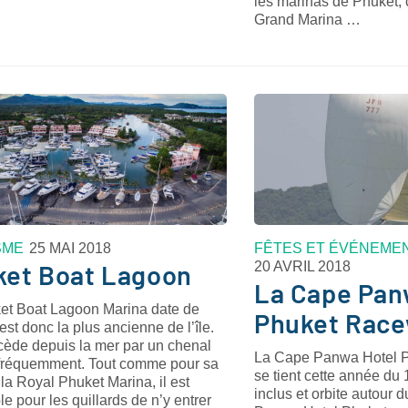
les marinas de Phuket, 
Grand Marina …
SME
25 MAI 2018
FÊTES ET ÉVÉNEME
20 AVRIL 2018
ket Boat Lagoon
La Cape Pan
et Boat Lagoon Marina date de
Phuket Rac
est donc la plus ancienne de l’île.
cède depuis la mer par un chenal
La Cape Panwa Hotel 
fréquemment. Tout comme pour sa
se tient cette année du 1
 la Royal Phuket Marina, il est
inclus et orbite autour
le pour les quillards de n’y entrer