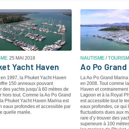
SME
25 MAI 2018
NAUTISME
/
TOURIS
ket Yacht Haven
Ao Po Grand
 en 1997, la Phuket Yacht Haven
La Ao Po Grand Marina 
offre 150 anneaux pouvant
en 2008. Tout comme la
ir des yachts jusqu’à 60 mètres de
Haven et contrairement 
r hors tout. Comme la Ao Po Grand
Lagoon et à la Royal Ph
 la Phuket Yacht Haven Marina est
est accessible tout le t
n eaux profondes et accessible par
eaux profondes, ce qui l
te quelle marée.
fluctuations dues aux ma
rare d’y trouver des ya
superieure à 100 mètre