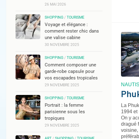
26 MAI 2026
SHOPPING
/
TOURISME
Voyage et élégance :
comment rester chic dans
une valise cabine
30 NOVEMBRE 2025
SHOPPING
/
TOURISME
Comment composer une
garde-robe capsule pour
vos escapades tropicales
NAUTI
29 NOVEMBRE 2025
Phu
SHOPPING
/
TOURISME
Portrait : la femme
La Phuk
parisienne sous les
1994 et 
On y ac
tropiques
dragué 
29 NOVEMBRE 2025
voisine,
préférab
ART
/
SHOPPING
/
TOURISME