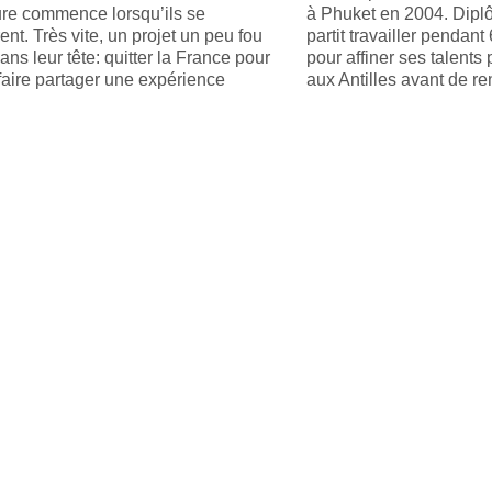
ure commence lorsqu’ils se
à Phuket en 2004. Diplô
ent. Très vite, un projet un peu fou
partit travailler pendan
ns leur tête: quitter la France pour
pour affiner ses talents
 faire partager une expérience
aux Antilles avant de r