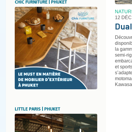
CHIC FURNITURE | PHUKET
NATUR
12 DÉ
Dual
Découvr
disponi
la gamm
semi-ri
embarcat
et sport
s’adapt
motomar
Kawasa
LITTLE PARIS | PHUKET