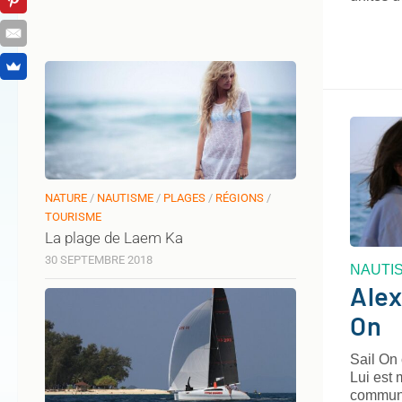
NATURE
/
NAUTISME
/
PLAGES
/
RÉGIONS
/
TOURISME
La plage de Laem Ka
30 SEPTEMBRE 2018
NAUTI
Alex
On
Sail On 
Lui est 
communi