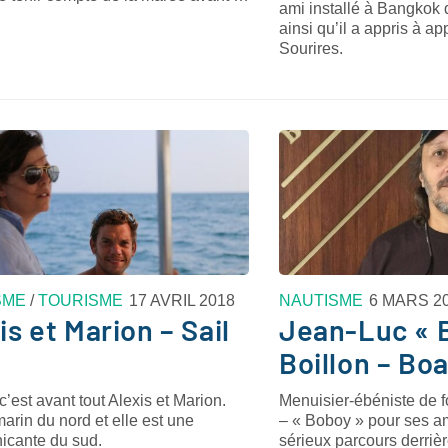
ami installé à Bangkok 
ainsi qu’il a appris à a
Sourires.
SME
/
TOURISME
17 AVRIL 2018
NAUTISME
6 MARS 2
is et Marion – Sail
Jean-Luc « 
Boillon – Boa
c’est avant tout Alexis et Marion.
Menuisier-ébéniste de 
marin du nord et elle est une
– « Boboy » pour ses am
cante du sud.
sérieux parcours derriè