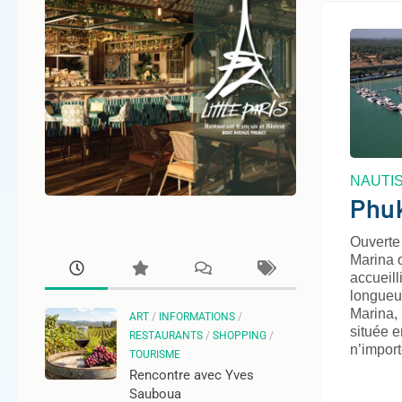
NAUTI
Phu
Ouverte
Marina 
accueill
longueu
Marina,
ART
/
INFORMATIONS
/
située e
RESTAURANTS
/
SHOPPING
/
n’impor
TOURISME
Rencontre avec Yves
Sauboua