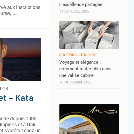
L’excellence partagée
rvé aux inscriptions
11 OCTOBRE 2025
course, …
SHOPPING
/
TOURISME
Voyage et élégance :
comment rester chic dans
une valise cabine
30 NOVEMBRE 2025
2018
et – Kata
ïlande depuis 1988
lippines et à Bali
t s’arrêtait chez un