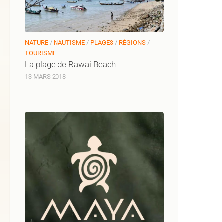
NATURE
/
NAUTISME
/
PLAGES
/
RÉGIONS
/
TOURISME
La plage de Rawai Beach
13 MARS 2018