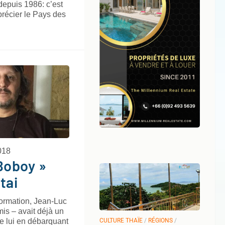
depuis 1986: c’est
pprécier le Pays des
018
Boboy »
tai
formation, Jean-Luc
is – avait déjà un
CULTURE THAÏE
/
RÉGIONS
/
re lui en débarquant