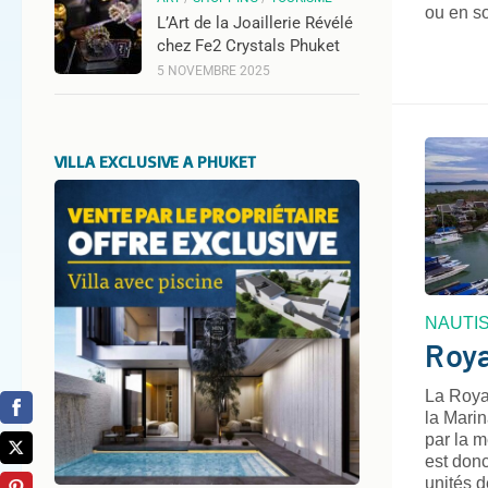
ou en so
L’Art de la Joaillerie Révélé
chez Fe2 Crystals Phuket
5 NOVEMBRE 2025
VILLA EXCLUSIVE A PHUKET
NAUTI
Roya
La Roya
la Mari
par la m
est donc
unités 