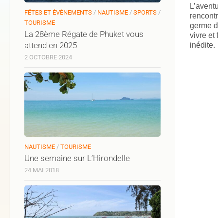
L’avent
FÊTES ET ÉVÉNEMENTS
/
NAUTISME
/
SPORTS
/
rencontr
TOURISME
germe da
La 28ème Régate de Phuket vous
vivre et
attend en 2025
inédite.
2 OCTOBRE 2024
NAUTISME
/
TOURISME
Une semaine sur L’Hirondelle
24 MAI 2018