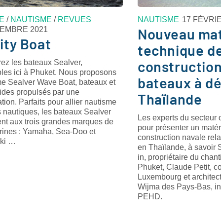
E
/
NAUTISME
/
REVUES
NAUTISME
17 FÉVRI
CEMBRE 2021
Nouveau mat
ity Boat
technique d
construction
ez les bateaux Sealver,
bles ici à Phuket. Nous proposons
bateaux à d
e Sealver Wave Boat, bateaux et
gides propulsés par une
Thaïlande
ion. Parfaits pour allier nautisme
s nautiques, les bateaux Sealver
Les experts du secteur o
ent aux trois grandes marques de
pour présenter un matér
ines : Yamaha, Sea-Doo et
construction navale re
ki …
en Thaïlande, à savoir S
in, propriétaire du chan
Phuket, Claude Petit, c
Luxembourg et architec
Wijma des Pays-Bas, int
PEHD.