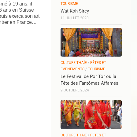
mé à 19 ans, il
TOURISME
t 6 ans en Suisse
Wat Koh Sirey
 puis exerça son art
11 JUILLET 2020
entrer en France…
CULTURE THAÏE
/
FÊTES ET
ÉVÉNEMENTS
/
TOURISME
Le Festival de Por Tor ou la
Fête des Fantômes Affamés
9 OCTOBRE 2024
CULTURE THAÏE
/
FÊTES ET