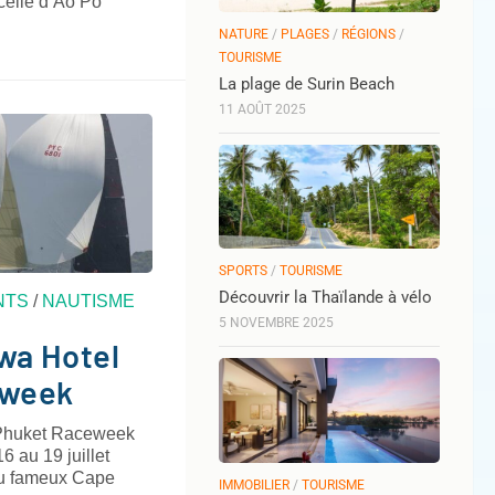
celle d’Ao Po
NATURE
/
PLAGES
/
RÉGIONS
/
TOURISME
La plage de Surin Beach
11 AOÛT 2025
SPORTS
/
TOURISME
Découvrir la Thaïlande à vélo
NTS
/
NAUTISME
5 NOVEMBRE 2025
wa Hotel
eweek
Phuket Raceweek
6 au 19 juillet
 du fameux Cape
IMMOBILIER
/
TOURISME