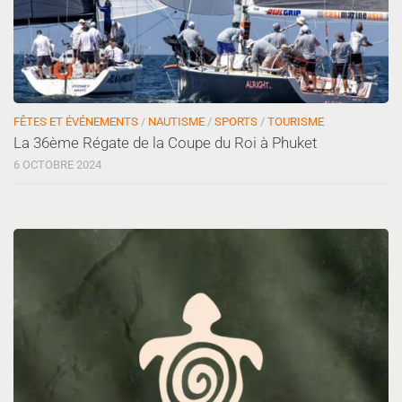
FÊTES ET ÉVÉNEMENTS
/
NAUTISME
/
SPORTS
/
TOURISME
La 36ème Régate de la Coupe du Roi à Phuket
6 OCTOBRE 2024