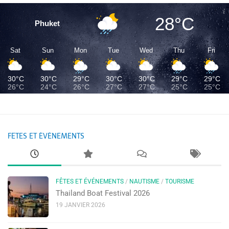
28°C
Phuket
Sat
Sun
Mon
Tue
Wed
Thu
Fri
30°C
30°C
29°C
30°C
30°C
29°C
29°C
26°C
24°C
26°C
27°C
27°C
25°C
25°C
FÊTES ET ÉVÉNEMENTS
FÊTES ET ÉVÉNEMENTS
/
NAUTISME
/
TOURISME
Thailand Boat Festival 2026
19 JANVIER 2026