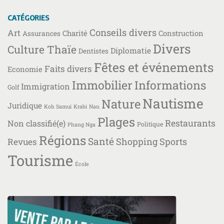
CATÉGORIES
Conseils divers
Art
Charité
Construction
Assurances
Divers
Culture Thaïe
Diplomatie
Dentistes
Fêtes et événements
Faits divers
Economie
Immobilier
Informations
Immigration
Golf
Nautisme
Nature
Juridique
Koh Samui
Krabi
Nan
Plages
Restaurants
Non classifié(e)
Politique
Phang Nga
Régions
Santé
Shopping
Sports
Revues
Tourisme
École