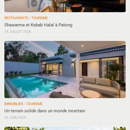
RESTAURANTS
/
TOURISME
Shawarma et Kebab Halal à Patong
24 JUILLET 2026
IMMOBILIER
/
TOURISME
Un terrain solide dans un monde incertain
23 JUIN 2026