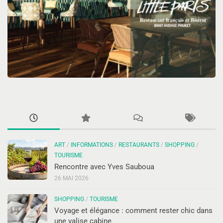
ART
/
INFORMATIONS
/
RESTAURANTS
/
SHOPPING
/
TOURISME
Rencontre avec Yves Sauboua
26 MAI 2026
SHOPPING
/
TOURISME
Voyage et élégance : comment rester chic dans
une valise cabine