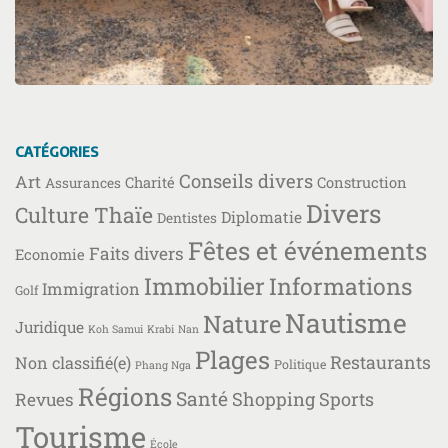
CATÉGORIES
Conseils divers
Art
Charité
Construction
Assurances
Divers
Culture Thaïe
Diplomatie
Dentistes
Fêtes et événements
Faits divers
Economie
Immobilier
Informations
Immigration
Golf
Nautisme
Nature
Juridique
Koh Samui
Krabi
Nan
Plages
Restaurants
Non classifié(e)
Politique
Phang Nga
Régions
Santé
Shopping
Sports
Revues
Tourisme
École