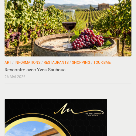
ART
/
INFORMATIONS
/
RESTAURANTS
/
SHOPPING
/
TOURISME
Rencontre avec Yves Sauboua
26 MAI 2026