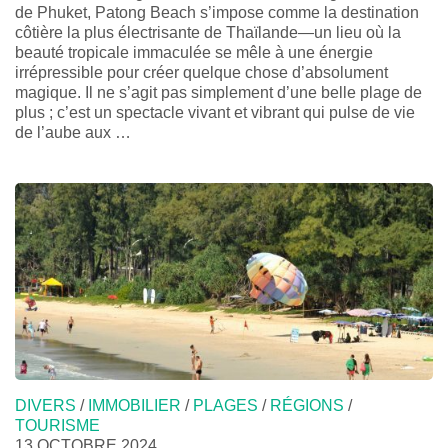
de Phuket, Patong Beach s’impose comme la destination
côtière la plus électrisante de Thaïlande—un lieu où la
beauté tropicale immaculée se mêle à une énergie
irrépressible pour créer quelque chose d’absolument
magique. Il ne s’agit pas simplement d’une belle plage de
plus ; c’est un spectacle vivant et vibrant qui pulse de vie
de l’aube aux …
DIVERS
/
IMMOBILIER
/
PLAGES
/
RÉGIONS
/
TOURISME
13 OCTOBRE 2024