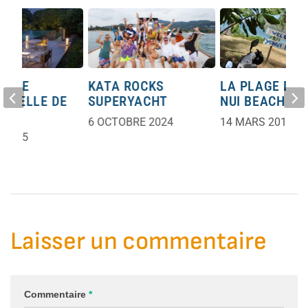
ANCE
KATA ROCKS
LA PLAGE DE 
PORELLE DE
SUPERYACHT
NUI BEACH
6 OCTOBRE 2024
14 MARS 2018
 2025
Laisser un commentaire
Commentaire
*