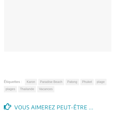
Étiquettes :
Karon
Paradise Beach
Patong
Phuket
plage
plages
Thailande
Vacances
VOUS AIMEREZ PEUT-ÊTRE ...