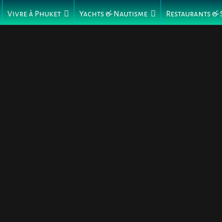
Vivre à Phuket
Yachts & Nautisme
Restaurants &