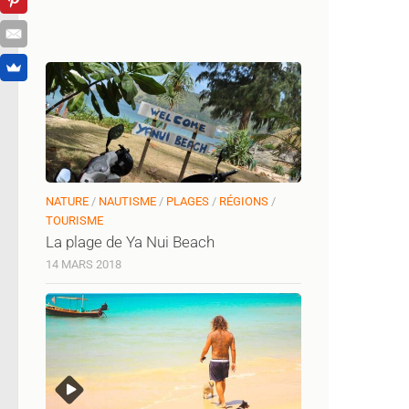
NATURE
/
NAUTISME
/
PLAGES
/
RÉGIONS
/
TOURISME
La plage de Ya Nui Beach
14 MARS 2018