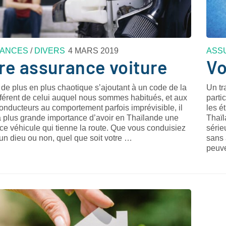
ANCES
/
DIVERS
4 MARS 2019
ASS
re assurance voiture
Vo
c de plus en plus chaotique s’ajoutant à un code de la
Un tr
fférent de celui auquel nous sommes habitués, et aux
parti
onducteurs au comportement parfois imprévisible, il
les é
a plus grande importance d’avoir en Thaïlande une
Thaïl
e véhicule qui tienne la route. Que vous conduisiez
série
n dieu ou non, quel que soit votre …
sans 
peuv