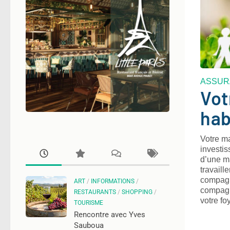
ASSUR
Vot
hab
Votre ma
investis
d’une m
travaill
compagn
ART
/
INFORMATIONS
/
compagni
RESTAURANTS
/
SHOPPING
/
votre fo
TOURISME
Rencontre avec Yves
Sauboua