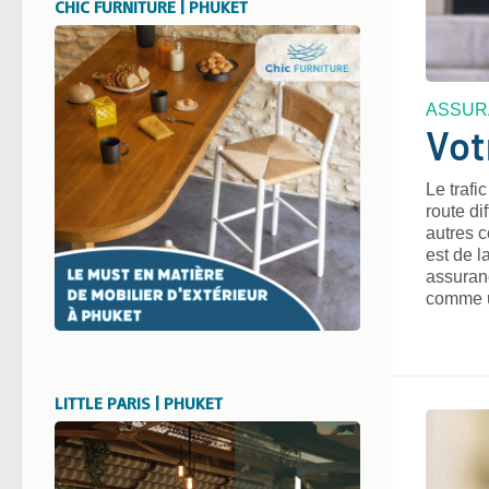
CHIC FURNITURE | PHUKET
ASSUR
Vot
Le trafi
route di
autres c
est de l
assuranc
comme u
LITTLE PARIS | PHUKET