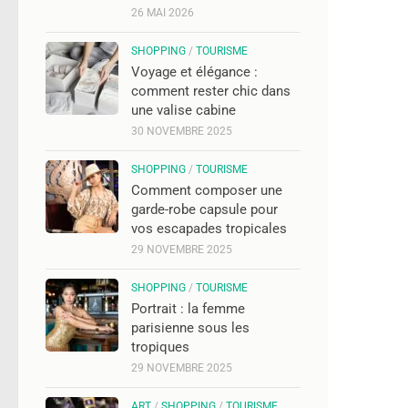
26 MAI 2026
SHOPPING
/
TOURISME
Voyage et élégance :
comment rester chic dans
une valise cabine
30 NOVEMBRE 2025
SHOPPING
/
TOURISME
Comment composer une
garde-robe capsule pour
vos escapades tropicales
29 NOVEMBRE 2025
SHOPPING
/
TOURISME
Portrait : la femme
parisienne sous les
tropiques
29 NOVEMBRE 2025
ART
/
SHOPPING
/
TOURISME