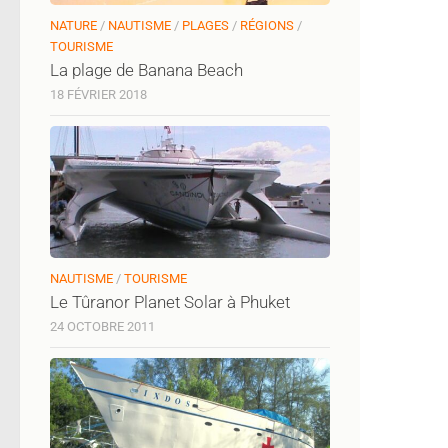
NATURE
/
NAUTISME
/
PLAGES
/
RÉGIONS
/
TOURISME
La plage de Banana Beach
18 FÉVRIER 2018
NAUTISME
/
TOURISME
Le Tûranor Planet Solar à Phuket
24 OCTOBRE 2011