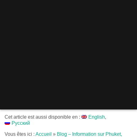
Cet article est aussi disponible en :
English
Русский
Vous êtes ici :
Accueil
»
Blog – Information sur Phuket,