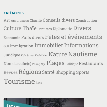
CATÉGORIES
Conseils divers
Art
Charité
Construction
Assurances
Divers
Culture Thaïe
Diplomatie
Dentistes
Fêtes et événements
Faits divers
Economie
Immobilier
Informations
Immigration
Golf
Nautisme
Nature
Juridique
Koh Samui
Krabi
Nan
Plages
Restaurants
Non classifié(e)
Politique
Phang Nga
Régions
Santé
Shopping
Sports
Revues
Tourisme
École