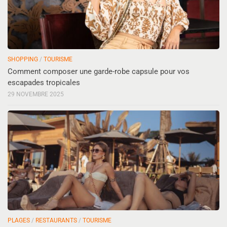
SHOPPING
/
TOURISME
Comment composer une garde-robe capsule pour vos
escapades tropicales
29 NOVEMBRE 2025
PLAGES
/
RESTAURANTS
/
TOURISME