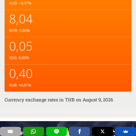
AUD
–0,17
%
8,04
MYR
0,00
%
0,05
SDG
0,00
%
0,40
RUB
+0,81
%
Currency exchange rates in
THB
on August 9, 2026
28°C
Phuket