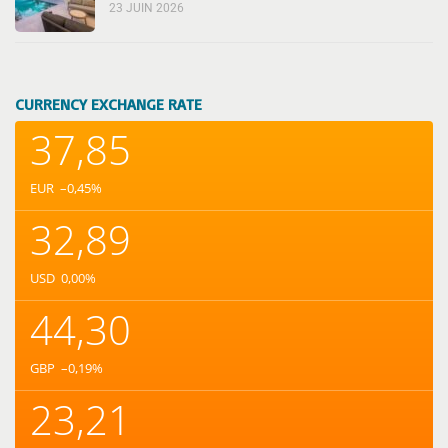
23 JUIN 2026
CURRENCY EXCHANGE RATE
37,85
EUR
–0,45
%
32,89
USD
0,00
%
44,30
GBP
–0,19
%
23,21