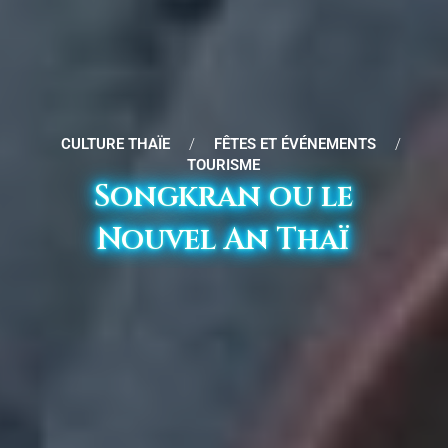
CULTURE THAÏE
/
FÊTES ET ÉVÉNEMENTS
/
TOURISME
Songkran ou le
Nouvel An Thaï