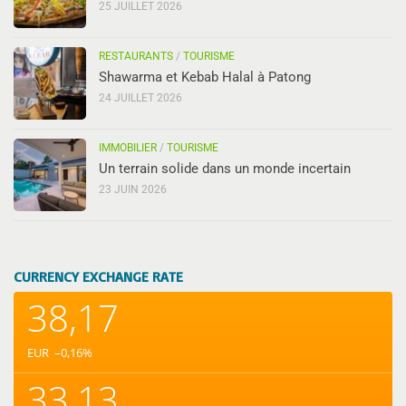
25 JUILLET 2026
RESTAURANTS
/
TOURISME
Shawarma et Kebab Halal à Patong
24 JUILLET 2026
IMMOBILIER
/
TOURISME
Un terrain solide dans un monde incertain
23 JUIN 2026
CURRENCY EXCHANGE RATE
38,17
EUR
–0,16
%
33,13