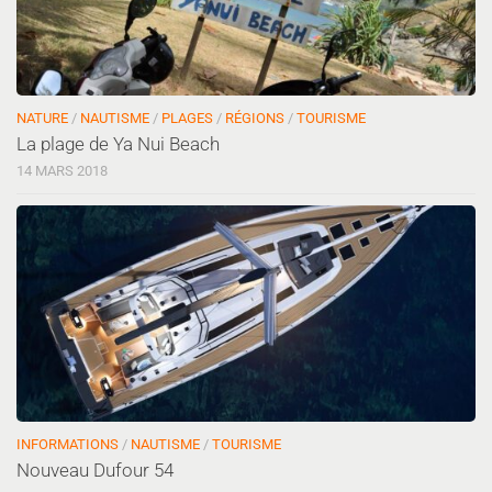
NATURE
/
NAUTISME
/
PLAGES
/
RÉGIONS
/
TOURISME
La plage de Ya Nui Beach
14 MARS 2018
INFORMATIONS
/
NAUTISME
/
TOURISME
Nouveau Dufour 54