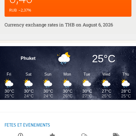
RUB
–2,37
%
Currency exchange rates in
THB
on August 6, 2026
25°C
Phuket
Fri
Sat
Sun
Mon
Tue
Wed
Thu
30°C
30°C
30°C
30°C
30°C
27°C
28°C
25°C
24°C
24°C
26°C
27°C
25°C
25°C
FÊTES ET ÉVÉNEMENTS