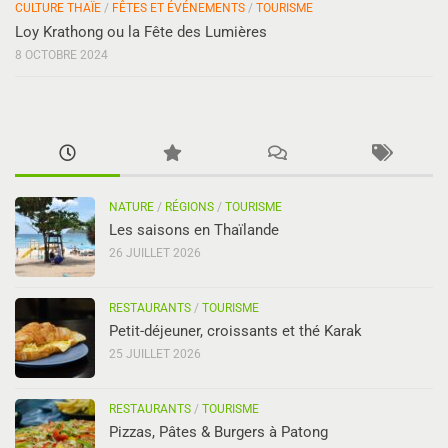
CULTURE THAÏE
/
FÊTES ET ÉVÉNEMENTS
/
TOURISME
Loy Krathong ou la Fête des Lumières
8 OCTOBRE 2024
NATURE
/
RÉGIONS
/
TOURISME
Les saisons en Thaïlande
26 JUILLET 2026
RESTAURANTS
/
TOURISME
Petit-déjeuner, croissants et thé Karak
25 JUILLET 2026
RESTAURANTS
/
TOURISME
Pizzas, Pâtes & Burgers à Patong