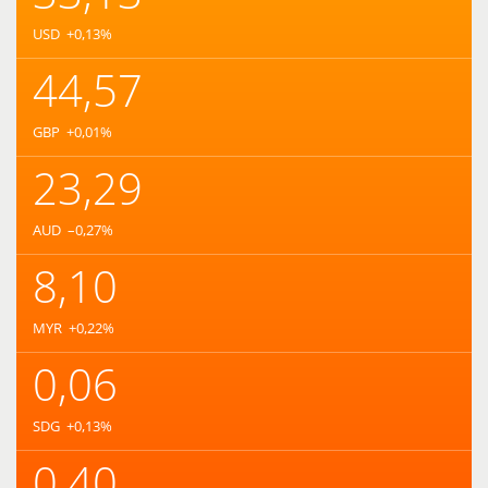
USD
+0,13
%
44,57
GBP
+0,01
%
23,29
AUD
–0,27
%
8,10
MYR
+0,22
%
0,06
SDG
+0,13
%
0,40