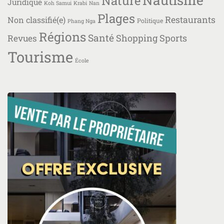
Nature
Juridique
Koh Samui
Krabi
Nan
Plages
Restaurants
Non classifié(e)
Politique
Phang Nga
Régions
Santé
Shopping
Sports
Revues
Tourisme
École