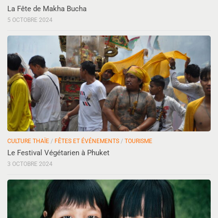
La Fête de Makha Bucha
5 OCTOBRE 2024
CULTURE THAÏE
/
FÊTES ET ÉVÉNEMENTS
/
TOURISME
Le Festival Végétarien à Phuket
3 OCTOBRE 2024