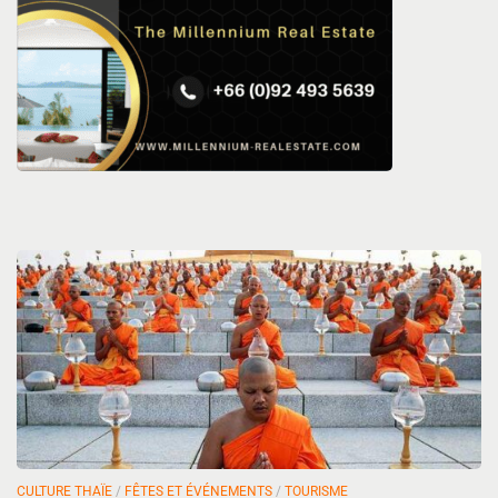
CULTURE THAÏE
/
FÊTES ET ÉVÉNEMENTS
/
TOURISME