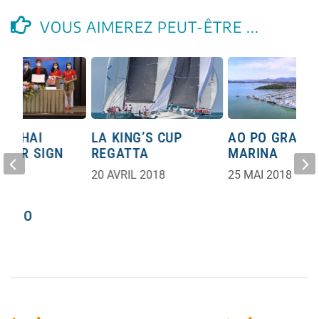
VOUS AIMEREZ PEUT-ÊTRE ...
D THAI
LA KING’S CUP
AO PO GRAND
T AIR SIGN
REGATTA
MARINA
 OF
20 AVRIL 2018
25 MAI 2018
 TO
TE
SM TO
AND
2022