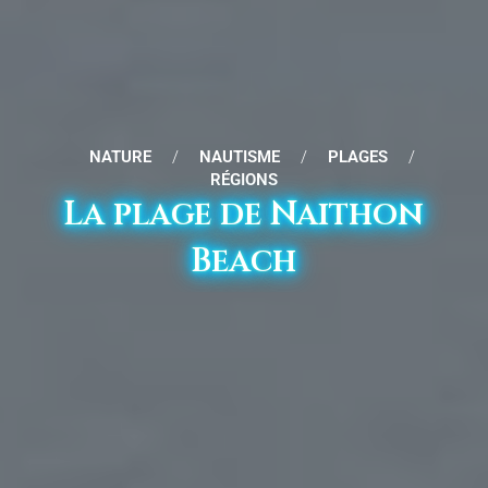
NATURE
/
NAUTISME
/
PLAGES
/
RÉGIONS
La plage de Naithon
Beach