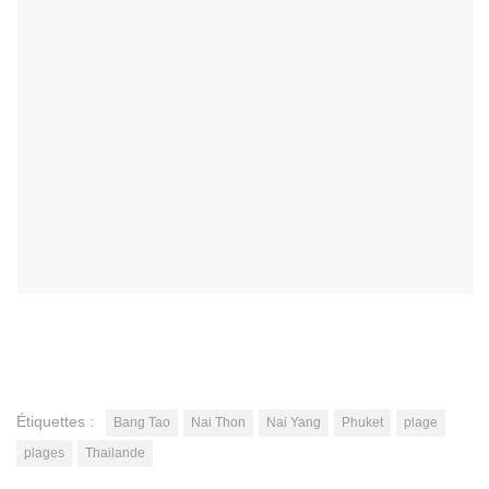
Étiquettes :
Bang Tao
Nai Thon
Nai Yang
Phuket
plage
plages
Thailande