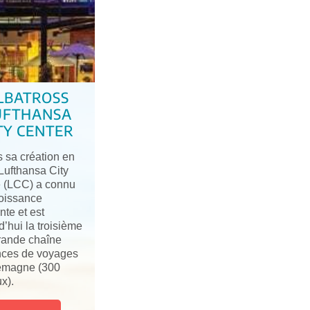
LBATROSS
UFTHANSA
TY CENTER
 sa création en
Lufthansa City
 (LCC) a connu
oissance
nte et est
d’hui la troisième
rande chaîne
nces de voyages
emagne (300
x).