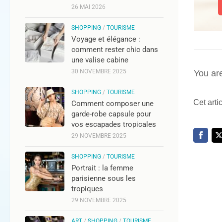
26 MAI 2026
SHOPPING
/
TOURISME
Voyage et élégance :
comment rester chic dans
une valise cabine
30 NOVEMBRE 2025
You ar
SHOPPING
/
TOURISME
Cet arti
Comment composer une
garde-robe capsule pour
vos escapades tropicales
29 NOVEMBRE 2025
SHOPPING
/
TOURISME
Portrait : la femme
parisienne sous les
tropiques
29 NOVEMBRE 2025
ART
/
SHOPPING
/
TOURISME