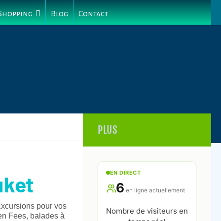
 Shopping
Blog
Contact
PLUS
EN DIRECT
uket
6
en ligne actuellement
xcursions pour vos
Nombre de visiteurs en
en Fees, balades à