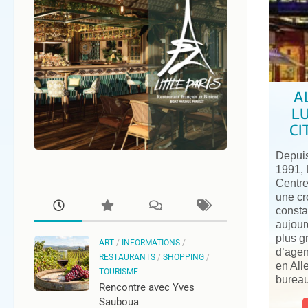
A
L
CI
Depuis
1991, 
Centre
une cr
consta
aujour
plus g
ART
/
INFORMATIONS
/
d’age
RESTAURANTS
/
SHOPPING
/
en All
TOURISME
bureau
Rencontre avec Yves
Sauboua