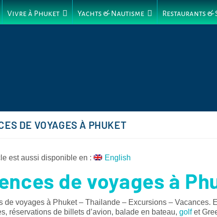
Vivre à Phuket
Yachts & Nautisme
Restaurants &
CES DE VOYAGES À PHUKET
cle est aussi disponible en :
English
ences de voyages à Ph
 de voyages à Phuket – Thailande – Excursions – Vacances. E
, réservations de billets d’avion, balade en bateau,
golf
et Gre