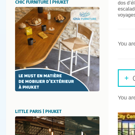
CHIC FURNITURE | PHUKET
dos d’él
escalade
voyages
You ar
You ar
LITTLE PARIS | PHUKET