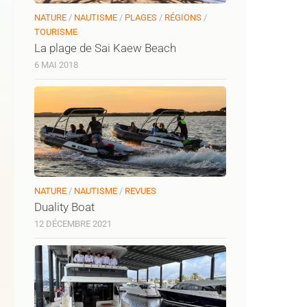
NATURE
/
NAUTISME
/
PLAGES
/
RÉGIONS
/
TOURISME
La plage de Sai Kaew Beach
6 MAI 2018
NATURE
/
NAUTISME
/
REVUES
Duality Boat
12 DÉCEMBRE 2021