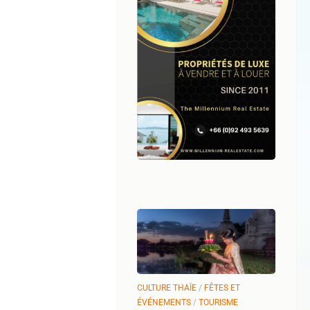
CULTURE THAÏE
/
FÊTES ET
ÉVÉNEMENTS
/
TOURISME