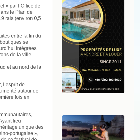
el » par l’Office de
Dans le Plan de
9 rais (environ 0,5
tes entre la fin du
 boutiques se
urd’hui intégrées
ons de la ville.
ud et au nord de la
 l’esprit de
 cimenté autour de
emière fois en
communautaires,
Ayant lieu
’héritage unique des
sino-portugaise »,
de ce festival de