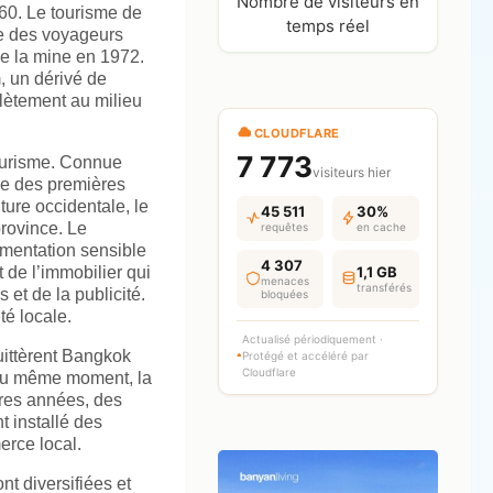
Nombre de visiteurs en
60. Le tourisme de
temps réel
ée des voyageurs
e la mine en 1972.
, un dérivé de
mplètement au milieu
CLOUDFLARE
7 773
tourisme. Connue
visiteurs hier
ne des premières
ure occidentale, le
45 511
30%
province. Le
requêtes
en cache
gmentation sensible
4 307
de l’immobilier qui
1,1 GB
menaces
transférés
et de la publicité.
bloquées
é locale.
Actualisé périodiquement ·
uittèrent Bangkok
Protégé et accéléré par
Cloudflare
. Au même moment, la
ères années, des
 installé des
erce local.
t diversifiées et