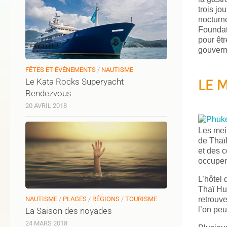
trois jo
nocturne
Foundat
pour êtr
gouvern
FÊTES ET ÉVÉNEMENTS
/
NAUTISME
LE 
Le Kata Rocks Superyacht
Rendezvous
20 AVRIL 2018
Les meil
de Thaï
et des 
occupen
L’hôtel 
Thaï Hu
NAUTISME
/
PLAGES
/
RÉGIONS
/
TOURISME
retrouve
l’on peu
La Saison des noyades
24 MARS 2018