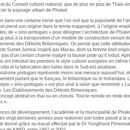
et du Conseil culturel national, que de plus en plus de Thaïs on
cier le paysage urbain de Phuket.
n sans une certaine ironie que l’on voit que la popularité de l’a
t prend son origine dans le terme inapproprié, à l’origine empl
tes, de « sino-portugais » pour désigner l’architecture de Phuket,
p plus à la transposition d’un modèle de construction venant d
ements des Détroits Britanniques. On pense que cette attributio
ecte Sumet Jumsai inspiré par Macau, dont sa femme était origin
as d’un certain charme malgré la fausse piste qu’il induit. Aprè
s ont introduit les premiers le style culturel européen en même 
cotta et la fabrication des tuiles dans le Sud-est asiatique.
ialisme portugais représente moins une menace aujourd’hui, éta
uement parlant que le français, le britannique ou le hollandais. 
style « sino-portugais » est plus aisé à saisir que renommé « Lu
. Les Établissements des Détroits Britanniques
oncept abstrait en thaï ou en chinois. Tout le monde en reste do
s ».
nces de développement, l’académie et la municipalité de Phuke
es vingt dernières années pour redonner son lustre passé à la vie
été donné grâce au travail effectué par le Dr Yongthanit Pimons
eur de KIMTL entre 1997 et 2002.