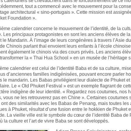
rs calendriers se chevauchent dans le fonctionnement de ce
écédemment, tout a commencé avec le mouvement pour la conser
itage architectural « sino-portugais ». Cette mission est assignée 
ket Foundation ».
ème calendrier concerne le mouvement de l’identité, de la cultu
e. Les principaux protagonistes en sont les anciens élèves de l
t le Mandarin. À l’image de leurs congénères à travers l’Asie du
de Chinois parlant thaï envoient leurs enfants à l’école chinoise
nt également le chinois via des cours privés. Les anciens élèv
transformer la « Thai Hua School » en un musée de l’héritage s
ième calendrier est celui de l’identité Baba et de sa culture, mis
us d’anciennes familles indigénisées, pouvant encore parler ho
 le mandarin. Les Babas privilégient leur dialecte de Phuket et
aire. Le « Old Phuket Festival » est un exemple flagrant de cette
ctère indigène de leur identité. « Regardez nos coutumes, nos h
s, vous ne les retrouverez pas en Chine ». Certaines coutumes s
 ont des similarités avec les Babas de Penang, mais toutes les 
ues à Phuket, résultat d’une fusion entre le hokkien de Phuket et
e. La vieille ville est le symbole du cœur de l’identité Baba de P
la culture et l’art de vivre Baba se sont développés.