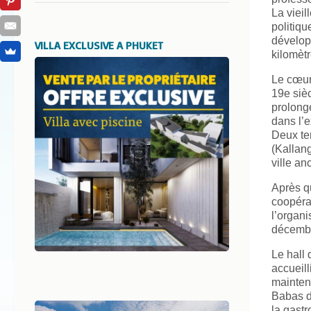
La vieil
politiqu
dévelop
VILLA EXCLUSIVE A PHUKET
kilomètr
Le cœur 
19e sièc
prolonge
dans l’e
Deux te
(Kallang
ville an
Après qu
coopérat
l’organi
décembr
Le hall 
accueill
maintena
Babas de
la gastr