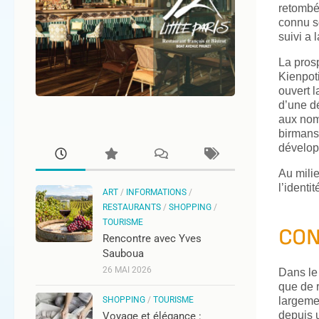
retombée
connu s
suivi a
La prosp
Kienpot
ouvert l
d’une dé
aux nomb
birmans 
dévelop
Au mili
l’identi
ART
/
INFORMATIONS
/
RESTAURANTS
/
SHOPPING
/
TOURISME
CON
Rencontre avec Yves
Sauboua
26 MAI 2026
Dans le 
que de r
SHOPPING
/
TOURISME
largemen
depuis u
Voyage et élégance :