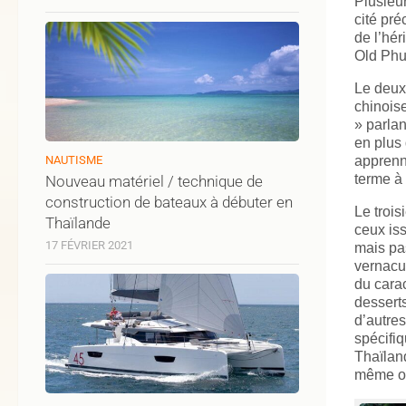
Plusieu
cité pr
de l’hér
Old Phu
Le deuxi
chinois
» parlan
en plus 
NAUTISME
apprenne
terme à 
Nouveau matériel / technique de
construction de bateaux à débuter en
Le trois
Thaïlande
ceux iss
17 FÉVRIER 2021
mais pas
vernacul
du cara
dessert
d’autres
spécifiq
Thaïland
même où 