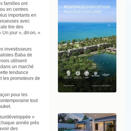
s familles ont
 ou en centres
plus importants en
 luxueuses avec
ale tire des
Un jour », dit-on, «
s investisseurs
talistes Baba de
ois utilisent
es dans un marché
cette tendance
it les promoteurs de
açon pour les
contemporaine tout
huket.
 surdéveloppée »
t chaque année près
avoir des