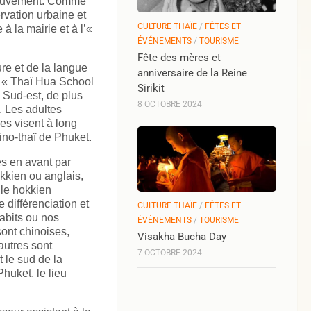
 mouvement. Comme
vation urbaine et
CULTURE THAÏE
/
FÊTES ET
à la mairie et à l’«
ÉVÉNEMENTS
/
TOURISME
Fête des mères et
re et de la langue
anniversaire de la Reine
a « Thaï Hua School
Sirikit
 Sud-est, de plus
8 OCTOBRE 2024
. Les adultes
es visent à long
ino-thaï de Phuket.
es en avant par
kkien ou anglais,
 le hokkien
 différenciation et
CULTURE THAÏE
/
FÊTES ET
abits ou nos
ÉVÉNEMENTS
/
TOURISME
ont chinoises,
Visakha Bucha Day
autres sont
7 OCTOBRE 2024
 le sud de la
huket, le lieu