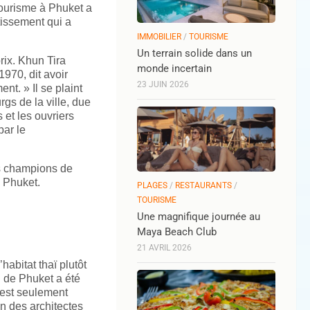
tourisme à Phuket a
issement qui a
IMMOBILIER
/
TOURISME
Un terrain solide dans un
rix. Khun Tira
monde incertain
970, dit avoir
23 JUIN 2026
nt. » Il se plaint
gs de la ville, due
 et les ouvriers
par le
es champions de
e Phuket.
PLAGES
/
RESTAURANTS
/
TOURISME
Une magnifique journée au
Maya Beach Club
21 AVRIL 2026
habitat thaï plutôt
n de Phuket a été
’est seulement
n des architectes