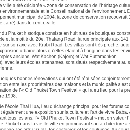
le ville a été déclarée « zone de conservation de l’héritage cultur
e environnementale et le Conseil national de l’environnement. 
pement municipal de 2004, la zone de conservation recouvrait 1
e carré) dans le centre-ville.
du Phuket historique consiste en huit rues de boutiques construi
le et la moitié du 20e. Thalang Road, la rue principale aux 141
 sur son axe avec Krabi Road. Les villas sont très proche, aujo
xpansion urbaine alors qu’elles étaient à l’origine dans les envir
mples anciens, Wat Kachon (Kajorn) et Wat Puttamonkon
), avec leurs écoles attenantes, sont situés respectivement au s
cienne.
elques bonnes rénovations qui ont été réalisées conjointement,
ion entre les propriétaires des maisons et la municipalité s’est
sation de l’« Old Phuket Town Festival » qui a eu lieu pour la pr
e 1998.
de l’école Thai Hua, lieu d’échange principal pour les forums 
it également une exposition sur la culture et l’art de vivre Baba. 
nt tous les ans, l’« Old Phuket Town Festival » met en valeur l
 Phuket dans la vieille ville en promouvant son architecture « 
onomie, les arts visuels, les costumes et les coutumes. Au cours 