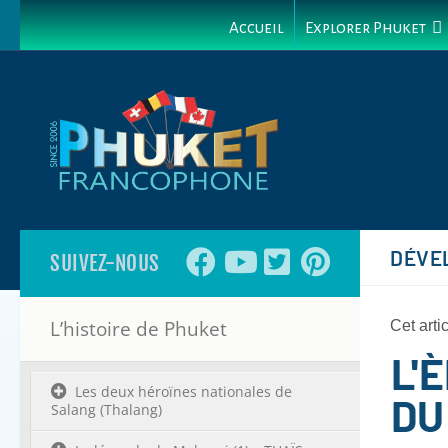
Accueil
Explorer Phuket
DÉVE
SUIVEZ-NOUS
L’histoire de Phuket
Cet arti
L'
Les deux héroïnes nationales de
DU
Salang (Thalang)