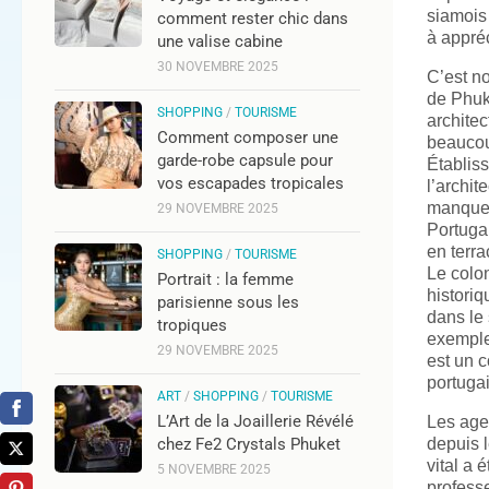
siamois 
comment rester chic dans
à appré
une valise cabine
30 NOVEMBRE 2025
C’est no
de Phuke
SHOPPING
/
TOURISME
architec
Comment composer une
beaucou
garde-robe capsule pour
Établiss
vos escapades tropicales
l’archit
manque p
29 NOVEMBRE 2025
Portugai
en terra
SHOPPING
/
TOURISME
Le colon
Portrait : la femme
historiq
parisienne sous les
dans le 
tropiques
exemple
29 NOVEMBRE 2025
est un c
portugai
ART
/
SHOPPING
/
TOURISME
L’Art de la Joaillerie Révélé
Les age
chez Fe2 Crystals Phuket
depuis l
vital a 
5 NOVEMBRE 2025
profess