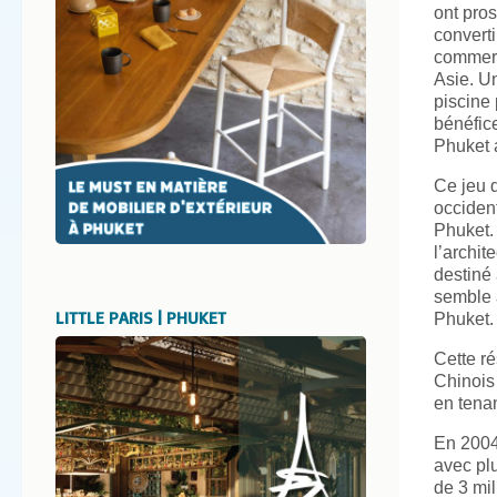
ont pros
converti
commerc
Asie. Un
piscine 
bénéfice
Phuket 
Ce jeu 
occiden
Phuket. 
l’archit
destiné 
semble a
LITTLE PARIS | PHUKET
Phuket.
Cette r
Chinois
en tenan
En 2004
avec pl
de 3 mil