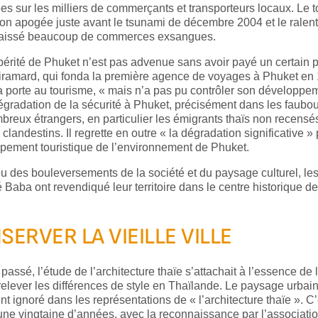
s sur les milliers de commerçants et transporteurs locaux. Le 
on apogée juste avant le tsunami de décembre 2004 et le ralent
 laissé beaucoup de commerces exsangues.
érité de Phuket n’est pas advenue sans avoir payé un certain p
iramard, qui fonda la première agence de voyages à Phuket en 1
a porte au tourisme, « mais n’a pas pu contrôler son développeme
gradation de la sécurité à Phuket, précisément dans les faubour
reux étrangers, en particulier les émigrants thaïs non recensés
clandestins. Il regrette en outre « la dégradation significative » 
pement touristique de l’environnement de Phuket.
eu des bouleversements de la société et du paysage culturel, l
té Baba ont revendiqué leur territoire dans le centre historique d
SERVER LA VIEILLE VILLE
passé, l’étude de l’architecture thaïe s’attachait à l’essence de l’
elever les différences de style en Thaïlande. Le paysage urbai
t ignoré dans les représentations de « l’architecture thaïe ». C
ne vingtaine d’années, avec la reconnaissance par l’associatio