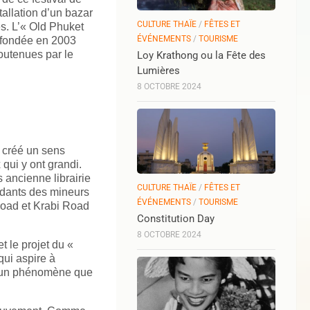
tallation d’un bazar
CULTURE THAÏE
/
FÊTES ET
es. L’« Old Phuket
ÉVÉNEMENTS
/
TOURISME
 fondée en 2003
soutenues par le
Loy Krathong ou la Fête des
Lumières
8 OCTOBRE 2024
 créé un sens
qui y ont grandi.
s ancienne librairie
CULTURE THAÏE
/
FÊTES ET
dants des mineurs
ÉVÉNEMENTS
/
TOURISME
Road et Krabi Road
Constitution Day
8 OCTOBRE 2024
t le projet du «
ui aspire à
ent un phénomène que