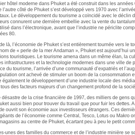
ier hôtel moderne dans Phuket a été construit dans les années 
 l’autre côté de Phuket s’est développé vers 1970 avec l’arriv
taux. Le développement du tourisme a coïncidé avec le déclin d
eurs connurent une dernière embellie avec la vente du tantalum
utilisé dans l’électronique, avant que l’industrie ne périclite co
ées 80.
 de là, l’économie de Phuket s’est entièrement tournée vers le 
 nom de « perle de la mer Andaman », Phuket est aujourd’hui u
ions touristiques. Le tourisme amena dans un même élan, la cult
les infrastructures et la technologie modernes dans une ville de 
e du tourisme, l’arrivée d’une communauté d’expatriés et l’au
opulation ont achevé de stimuler un boom de la consommation et 
 également le développement d’une industrie locale des médias 
 tous des facteurs majeurs d’un changement profond de la sociét
 désastre de la crise financière de 1997, des milliers de gens q
ket aussi bien pour trouver du travail que pour fuir les dettes
de ouvrit son économie aux investisseurs étrangers. Ces derni
 géants de l’économie comme Central, Tesco, Lotus ou Makro ont
magasins au centre de Phuket, écartant peu à peu le petit comm
-unes des familles du commerce et de l’industrie minière se son