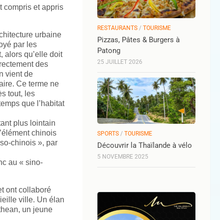
t compris et appris
RESTAURANTS
/
TOURISME
rchitecture urbaine
Pizzas, Pâtes & Burgers à
oyé par les
Patong
 alors qu’elle doit
25 JUILLET 2026
irectement des
n vient de
aire. Ce terme ne
s tout, les
temps que l’habitat
nt plus lointain
L’élément chinois
SPORTS
/
TOURISME
so-chinois », par
Découvrir la Thaïlande à vélo
5 NOVEMBRE 2025
nc au « sino-
t ont collaboré
ille ville. Un élan
athean, un jeune