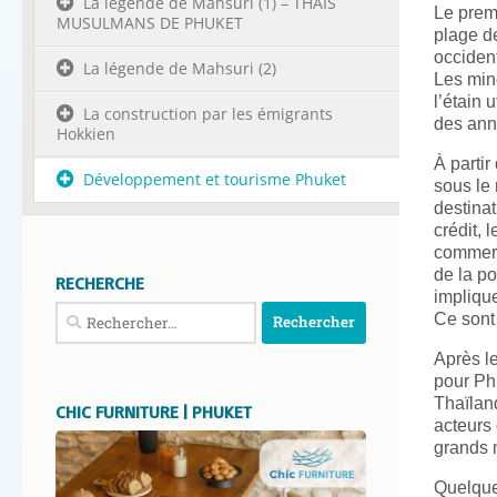
La légende de Mahsuri (1) – THAÏS
Le prem
MUSULMANS DE PHUKET
plage de
occiden
La légende de Mahsuri (2)
Les min
l’étain 
La construction par les émigrants
des ann
Hokkien
À partir
Développement et tourisme Phuket
sous le
destinat
crédit, 
commerc
de la p
RECHERCHE
implique
Rechercher :
Ce sont
Après le
pour Phu
Thaïlan
CHIC FURNITURE | PHUKET
acteurs
grands 
Quelques