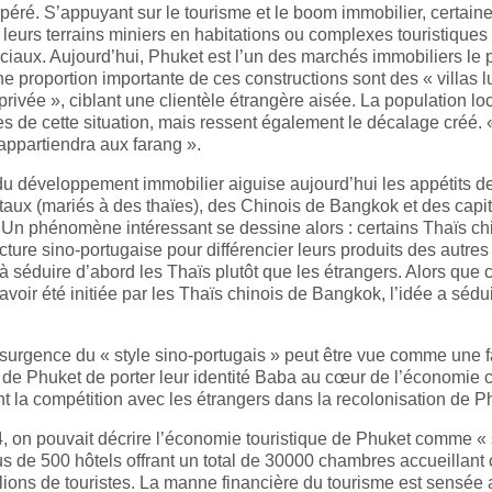
péré. S’appuyant sur le tourisme et le boom immobilier, certaine
 leurs terrains miniers en habitations ou complexes touristiques
iaux. Aujourd’hui, Phuket est l’un des marchés immobiliers le 
e proportion importante de ces constructions sont des « villas
privée », ciblant une clientèle étrangère aisée. La population loc
s de cette situation, mais ressent également le décalage créé. « 
appartiendra aux farang ».
du développement immobilier aiguise aujourd’hui les appétits de
taux (mariés à des thaïes), des Chinois de Bangkok et des capi
Un phénomène intéressant se dessine alors : certains Thaïs chin
ecture sino-portugaise pour différencier leurs produits des autr
à séduire d’abord les Thaïs plutôt que les étrangers. Alors que 
voir été initiée par les Thaïs chinois de Bangkok, l’idée a sédu
ésurgence du « style sino-portugais » peut être vue comme une f
 de Phuket de porter leur identité Baba au cœur de l’économie 
t la compétition avec les étrangers dans la recolonisation de P
, on pouvait décrire l’économie touristique de Phuket comme «
us de 500 hôtels offrant un total de 30000 chambres accueillan
lions de touristes. La manne financière du tourisme est sensée 