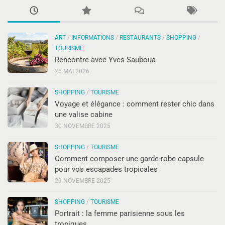
ART
/
INFORMATIONS
/
RESTAURANTS
/
SHOPPING
/
TOURISME
Rencontre avec Yves Sauboua
26 MAI 2026
SHOPPING
/
TOURISME
Voyage et élégance : comment rester chic dans
une valise cabine
30 NOVEMBRE 2025
SHOPPING
/
TOURISME
Comment composer une garde-robe capsule
pour vos escapades tropicales
29 NOVEMBRE 2025
SHOPPING
/
TOURISME
Portrait : la femme parisienne sous les
tropiques