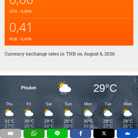
SDG
–0,06
%
0,41
RUB
–0,43
%
Currency exchange rates in
THB
on August 6, 2026
29°C
Phuket
Thu
Fri
Sat
Sun
Mon
Tue
Wed
31°C
30°C
29°C
29°C
30°C
29°C
28°C
27°C
25°C
24°C
26°C
26°C
27°C
25°C