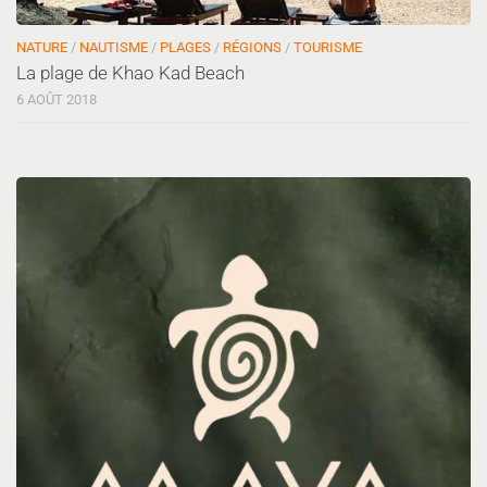
NATURE
/
NAUTISME
/
PLAGES
/
RÉGIONS
/
TOURISME
La plage de Khao Kad Beach
6 AOÛT 2018