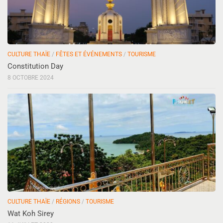
CULTURE THAÏE
/
FÊTES ET ÉVÉNEMENTS
/
TOURISME
Constitution Day
8 OCTOBRE 2024
CULTURE THAÏE
/
RÉGIONS
/
TOURISME
Wat Koh Sirey