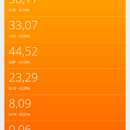
EUR
–0,18
%
33,07
USD
–0,06
%
44,52
GBP
–0,10
%
23,29
AUD
–0,28
%
8,09
MYR
+0,05
%
0,06