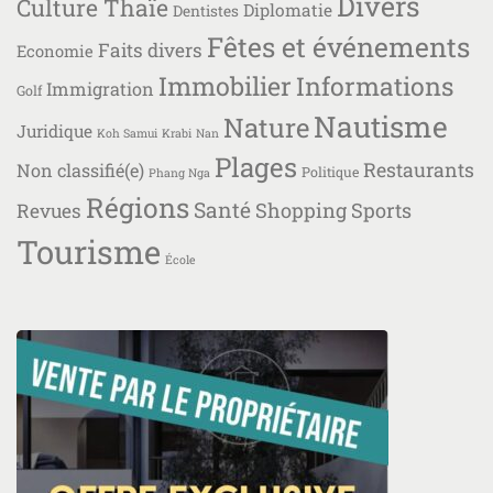
Divers
Culture Thaïe
Diplomatie
Dentistes
Fêtes et événements
Faits divers
Economie
Immobilier
Informations
Immigration
Golf
Nautisme
Nature
Juridique
Koh Samui
Krabi
Nan
Plages
Restaurants
Non classifié(e)
Politique
Phang Nga
Régions
Santé
Shopping
Sports
Revues
Tourisme
École