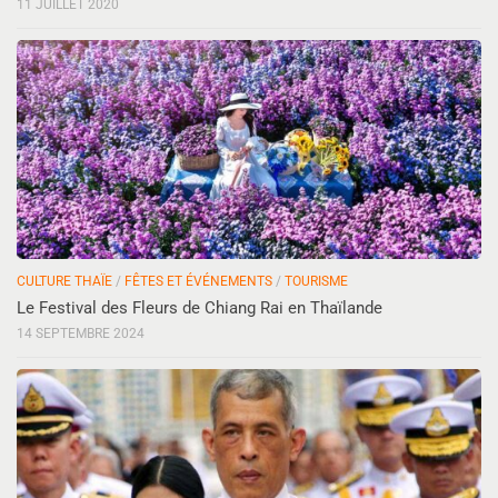
11 JUILLET 2020
CULTURE THAÏE
/
FÊTES ET ÉVÉNEMENTS
/
TOURISME
Le Festival des Fleurs de Chiang Rai en Thaïlande
14 SEPTEMBRE 2024