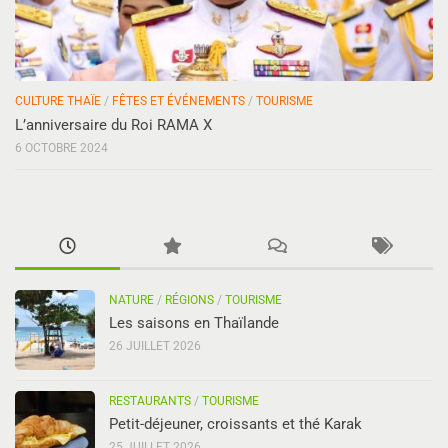
CULTURE THAÏE
/
FÊTES ET ÉVÉNEMENTS
/
TOURISME
L’anniversaire du Roi RAMA X
6 OCTOBRE 2024
NATURE
/
RÉGIONS
/
TOURISME
Les saisons en Thaïlande
26 JUILLET 2026
RESTAURANTS
/
TOURISME
Petit-déjeuner, croissants et thé Karak
25 JUILLET 2026