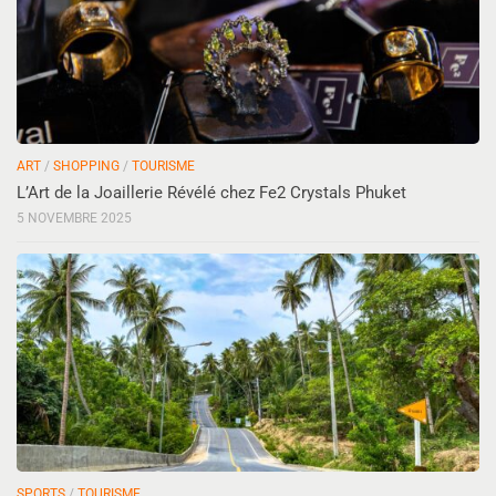
ART
/
SHOPPING
/
TOURISME
L’Art de la Joaillerie Révélé chez Fe2 Crystals Phuket
5 NOVEMBRE 2025
SPORTS
/
TOURISME