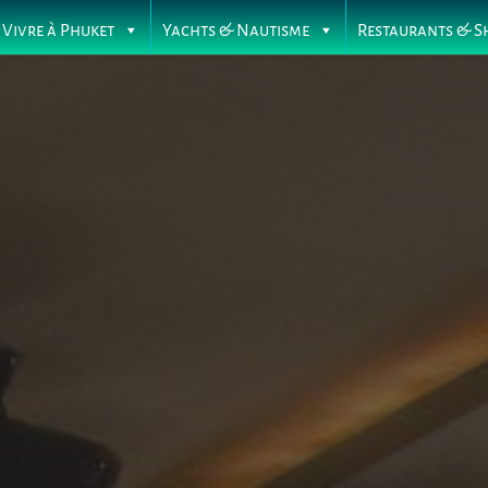
Vivre à Phuket
Yachts & Nautisme
Restaurants & S