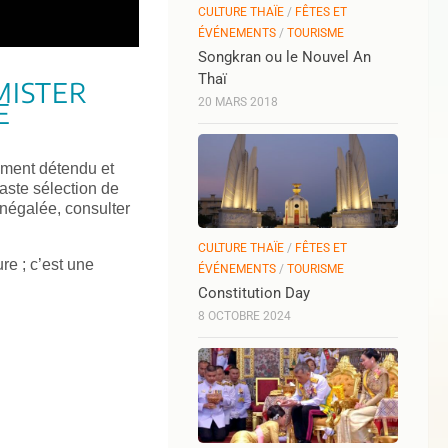
CULTURE THAÏE
/
FÊTES ET
ÉVÉNEMENTS
/
TOURISME
Songkran ou le Nouvel An
Thaï
MISTER
20 MARS 2018
E
ement détendu et
aste sélection de
inégalée, consulter
CULTURE THAÏE
/
FÊTES ET
re ; c’est une
ÉVÉNEMENTS
/
TOURISME
Constitution Day
8 OCTOBRE 2024