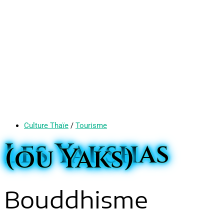
Culture Thaïe
/
Tourisme
Les Yakshas
(ou Yaks)
Bouddhisme