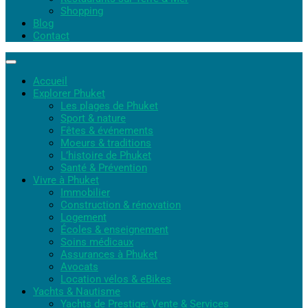
Shopping
Blog
Contact
Accueil
Explorer Phuket
Les plages de Phuket
Sport & nature
Fêtes & événements
Moeurs & traditions
L’histoire de Phuket
Santé & Prévention
Vivre à Phuket
Immobilier
Construction & rénovation
Logement
Écoles & enseignement
Soins médicaux
Assurances à Phuket
Avocats
Location vélos & eBikes
Yachts & Nautisme
Yachts de Prestige: Vente & Services