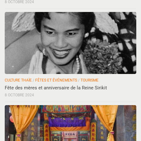
8 OCTOBRE 2024
CULTURE THAÏE
/
FÊTES ET ÉVÉNEMENTS
/
TOURISME
Fête des mères et anniversaire de la Reine Sirikit
8 OCTOBRE 2024