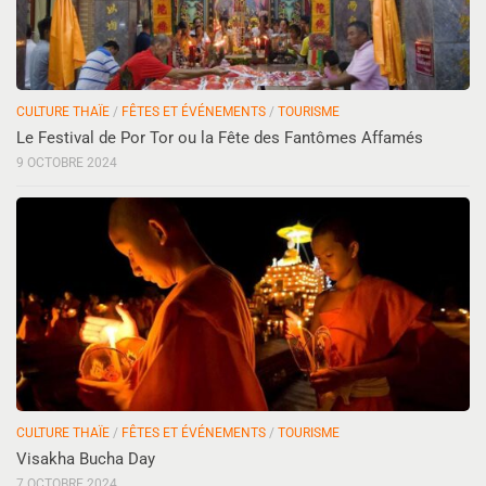
CULTURE THAÏE
/
FÊTES ET ÉVÉNEMENTS
/
TOURISME
Le Festival de Por Tor ou la Fête des Fantômes Affamés
9 OCTOBRE 2024
CULTURE THAÏE
/
FÊTES ET ÉVÉNEMENTS
/
TOURISME
Visakha Bucha Day
7 OCTOBRE 2024