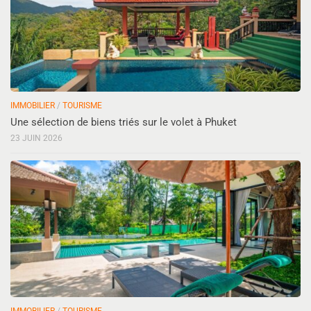
IMMOBILIER
/
TOURISME
Une sélection de biens triés sur le volet à Phuket
23 JUIN 2026
IMMOBILIER
/
TOURISME