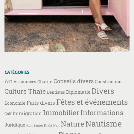
CATÉGORIES
Conseils divers
Art
Charité
Construction
Assurances
Divers
Culture Thaïe
Diplomatie
Dentistes
Fêtes et événements
Faits divers
Economie
Immobilier
Informations
Immigration
Golf
Nautisme
Nature
Juridique
Koh Samui
Krabi
Nan