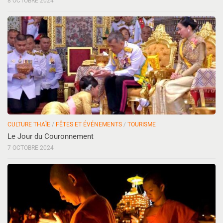
8 OCTOBRE 2024
CULTURE THAÏE
/
FÊTES ET ÉVÉNEMENTS
/
TOURISME
Le Jour du Couronnement
7 OCTOBRE 2024