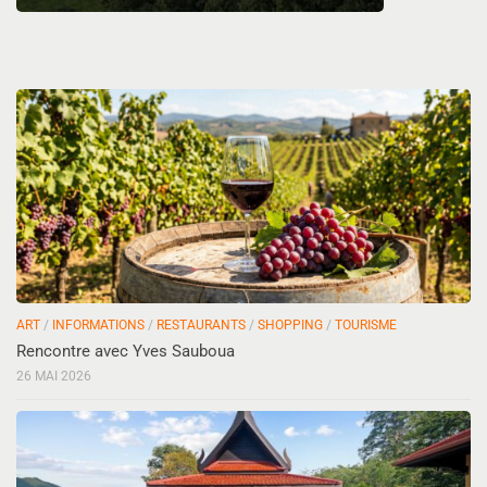
ART
/
INFORMATIONS
/
RESTAURANTS
/
SHOPPING
/
TOURISME
Rencontre avec Yves Sauboua
26 MAI 2026