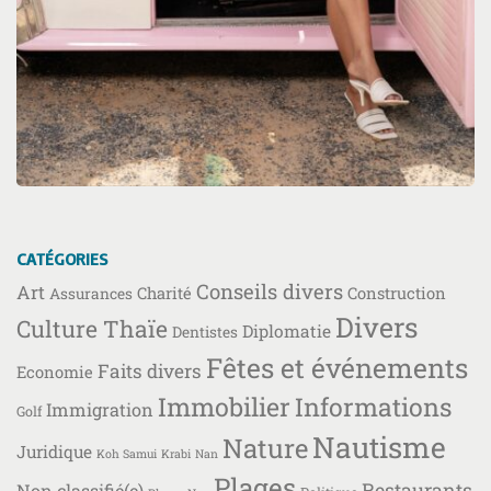
CATÉGORIES
Conseils divers
Art
Charité
Construction
Assurances
Divers
Culture Thaïe
Diplomatie
Dentistes
Fêtes et événements
Faits divers
Economie
Immobilier
Informations
Immigration
Golf
Nautisme
Nature
Juridique
Koh Samui
Krabi
Nan
Plages
Restaurants
Non classifié(e)