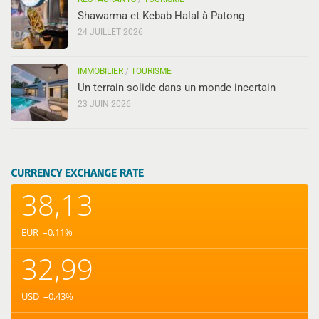
Shawarma et Kebab Halal à Patong
24 JUILLET 2026
IMMOBILIER
/
TOURISME
Un terrain solide dans un monde incertain
23 JUIN 2026
CURRENCY EXCHANGE RATE
38,13
EUR
–0,11
%
32,99
USD
–0,43
%