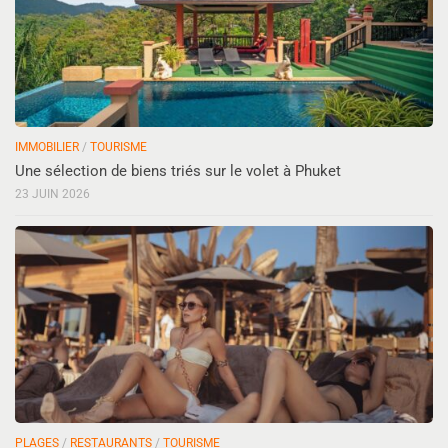
IMMOBILIER
/
TOURISME
Une sélection de biens triés sur le volet à Phuket
23 JUIN 2026
PLAGES
/
RESTAURANTS
/
TOURISME