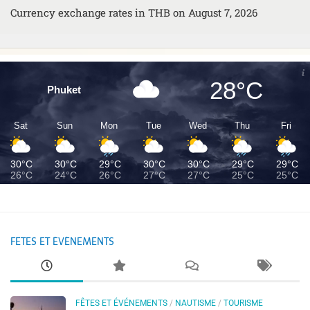
Currency exchange rates in
THB
on August 7, 2026
28°C
Phuket
Sat
Sun
Mon
Tue
Wed
Thu
Fri
30°C
30°C
29°C
30°C
30°C
29°C
29°C
26°C
24°C
26°C
27°C
27°C
25°C
25°C
FÊTES ET ÉVÉNEMENTS
FÊTES ET ÉVÉNEMENTS
/
NAUTISME
/
TOURISME