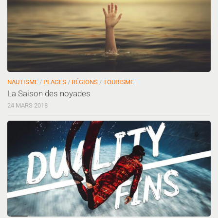
NAUTISME
/
PLAGES
/
RÉGIONS
/
TOURISME
La Saison des noyades
24 MARS 2018