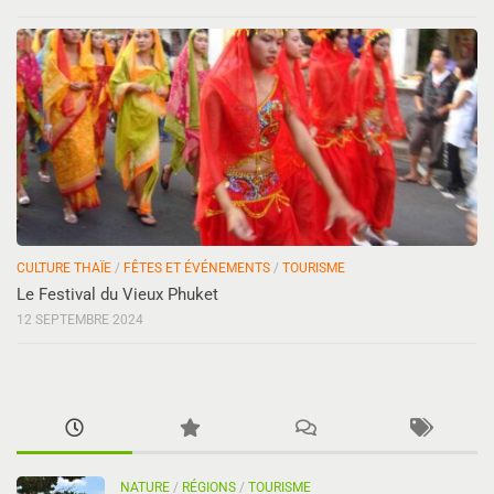
CULTURE THAÏE
/
FÊTES ET ÉVÉNEMENTS
/
TOURISME
Le Festival du Vieux Phuket
12 SEPTEMBRE 2024
NATURE
/
RÉGIONS
/
TOURISME