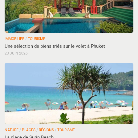
IMMOBILIER
/
TOURISME
Une sélection de biens triés sur le volet à Phuket
23 JUIN 2026
NATURE
/
PLAGES
/
RÉGIONS
/
TOURISME
La plage de Surin Beach