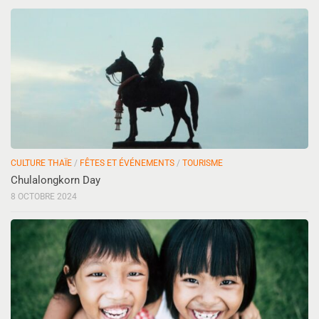
CULTURE THAÏE
/
FÊTES ET ÉVÉNEMENTS
/
TOURISME
Chulalongkorn Day
8 OCTOBRE 2024