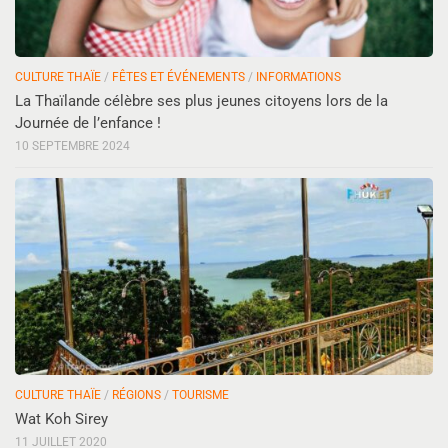
CULTURE THAÏE
/
FÊTES ET ÉVÉNEMENTS
/
INFORMATIONS
La Thaïlande célèbre ses plus jeunes citoyens lors de la
Journée de l’enfance !
10 SEPTEMBRE 2024
CULTURE THAÏE
/
RÉGIONS
/
TOURISME
Wat Koh Sirey
11 JUILLET 2020