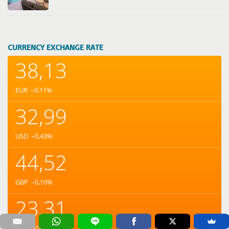
CURRENCY EXCHANGE RATE
38,13
EUR
–0,11
%
32,99
USD
–0,43
%
44,52
GBP
–0,10
%
23,31
AUD
+0,07
%