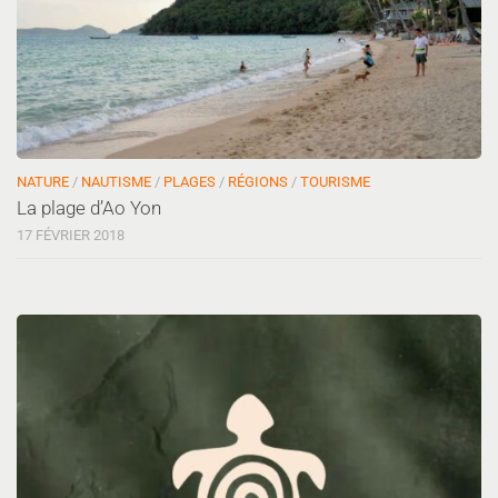
NATURE
/
NAUTISME
/
PLAGES
/
RÉGIONS
/
TOURISME
La plage d’Ao Yon
17 FÉVRIER 2018