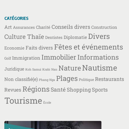
CATÉGORIES
Conseils divers
Art
Charité
Construction
Assurances
Divers
Culture Thaïe
Diplomatie
Dentistes
Fêtes et événements
Faits divers
Economie
Immobilier
Informations
Immigration
Golf
Nautisme
Nature
Juridique
Koh Samui
Krabi
Nan
Plages
Restaurants
Non classifié(e)
Politique
Phang Nga
Régions
Santé
Shopping
Sports
Revues
Tourisme
École