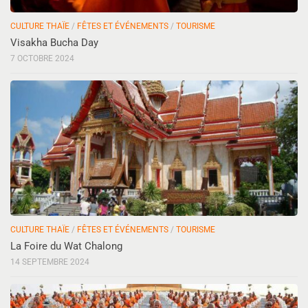
CULTURE THAÏE
/
FÊTES ET ÉVÉNEMENTS
/
TOURISME
Visakha Bucha Day
7 OCTOBRE 2024
CULTURE THAÏE
/
FÊTES ET ÉVÉNEMENTS
/
TOURISME
La Foire du Wat Chalong
14 SEPTEMBRE 2024