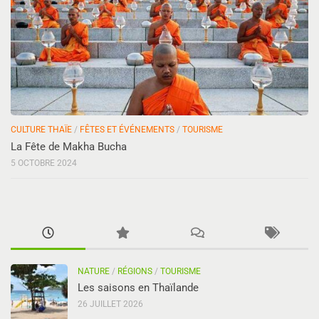
CULTURE THAÏE
/
FÊTES ET ÉVÉNEMENTS
/
TOURISME
La Fête de Makha Bucha
5 OCTOBRE 2024
NATURE
/
RÉGIONS
/
TOURISME
Les saisons en Thaïlande
26 JUILLET 2026