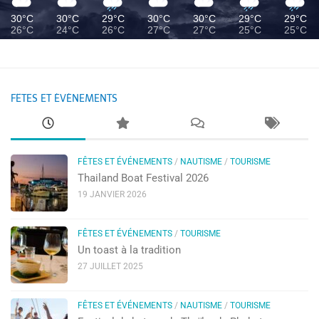
30°C
30°C
29°C
30°C
30°C
29°C
29°C
26°C
24°C
26°C
27°C
27°C
25°C
25°C
FÊTES ET ÉVÉNEMENTS
FÊTES ET ÉVÉNEMENTS
/
NAUTISME
/
TOURISME
Thailand Boat Festival 2026
19 JANVIER 2026
FÊTES ET ÉVÉNEMENTS
/
TOURISME
Un toast à la tradition
27 JUILLET 2025
FÊTES ET ÉVÉNEMENTS
/
NAUTISME
/
TOURISME