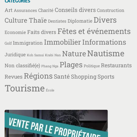
CATÉGORIES
Conseils divers
Art
Charité
Construction
Assurances
Divers
Culture Thaïe
Diplomatie
Dentistes
Fêtes et événements
Faits divers
Economie
Immobilier
Informations
Immigration
Golf
Nautisme
Nature
Juridique
Koh Samui
Krabi
Nan
Plages
Restaurants
Non classifié(e)
Politique
Phang Nga
Régions
Santé
Shopping
Sports
Revues
Tourisme
École