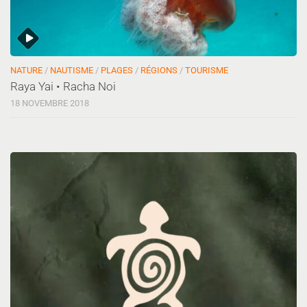
NATURE
/
NAUTISME
/
PLAGES
/
RÉGIONS
/
TOURISME
Raya Yai • Racha Noi
18 NOVEMBRE 2018