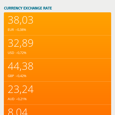
CURRENCY EXCHANGE RATE
38,03
EUR
–0,38
%
32,89
USD
–0,72
%
44,38
GBP
–0,42
%
23,24
AUD
–0,21
%
8,04