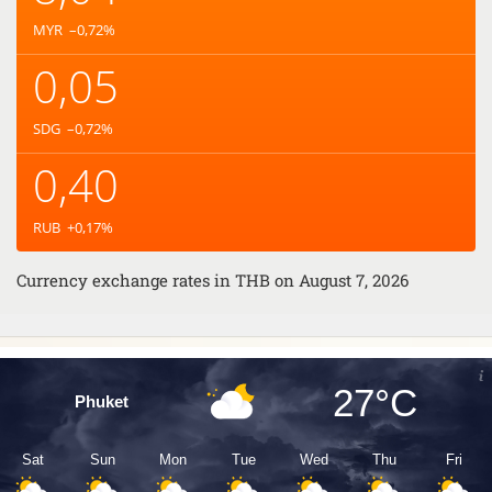
MYR
–0,72
%
0,05
SDG
–0,72
%
0,40
RUB
+0,17
%
Currency exchange rates in
THB
on August 7, 2026
27°C
Phuket
Sat
Sun
Mon
Tue
Wed
Thu
Fri