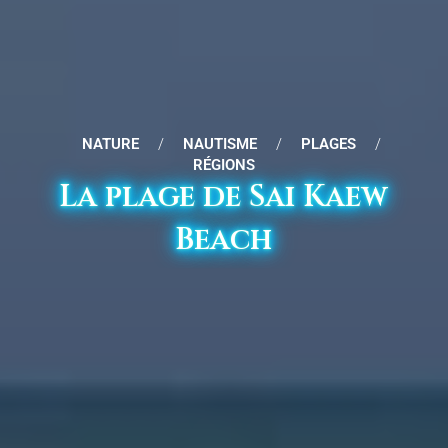
NATURE
/
NAUTISME
/
PLAGES
/
RÉGIONS
La plage de Sai Kaew
Beach