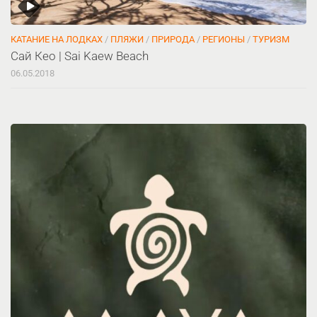
КАТАНИЕ НА ЛОДКАХ
/
ПЛЯЖИ
/
ПРИРОДА
/
РЕГИОНЫ
/
ТУРИЗМ
Сай Кео | Sai Kaew Beach
06.05.2018