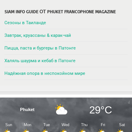
SIAM INFO GUIDE ОТ PHUKET FRANCOPHONE MAGAZINE
Сезоны в Таиланде
Завтрак, круассаны & карак-чай
Пицца, паста и бургеры в Патонге
Халяль шаурма и кебаб в Патонге
Надёжная опора в неспокойном мире
29°C
Phuket
Sun
Mon
Tue
Wed
Thu
Fri
Sat