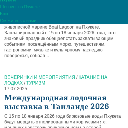
Пхукете
возвращается
Шоппинг на Пхукете
Блог
После почти двух десятилетий отсутствия Фестиваль
Свяжитесь с нами
лодок Таиланда возвращается к своим корням в
живописной марине Boat Lagoon на Пхукете.
Запланированный с 15 по 18 января 2026 года, этот
знаковый праздник обещает стать захватывающим
событием, посвящённым морю, путешествиям,
гастрономии, музыке и культурному наследию
побережья, собрав …
ВЕЧЕРИНКИ И МЕРОПРИЯТИЯ
/
КАТАНИЕ НА
ЛОДКАХ
/
ТУРИЗМ
17.07.2025
Международная лодочная
выставка в Таиланде 2026
С 15 по 18 января 2026 года бирюзовые воды Пхукета
будут мерцать отполированными корпусами яхт,
манящих навстречу приключениям на второй