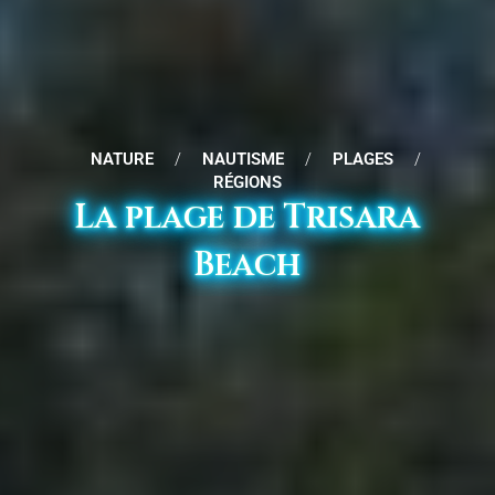
NATURE
/
NAUTISME
/
PLAGES
/
RÉGIONS
La plage de Trisara
Beach