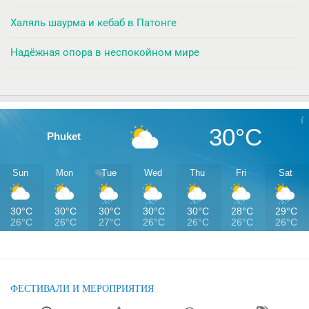
Халяль шаурма и кебаб в Патонге
Надёжная опора в неспокойном мире
30°C
Phuket
Sun
Mon
Tue
Wed
Thu
Fri
Sat
30°C
30°C
30°C
30°C
30°C
28°C
29°C
26°C
26°C
27°C
26°C
26°C
26°C
26°C
ФЕСТИВАЛИ И МЕРОПРИЯТИЯ