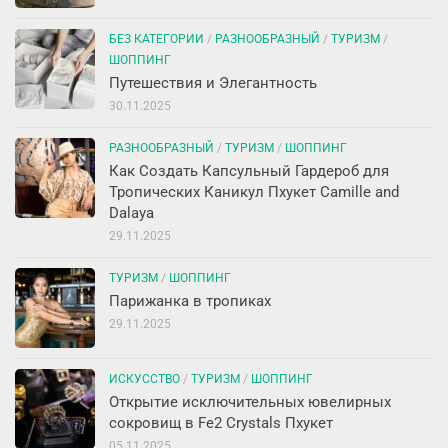
БЕЗ КАТЕГОРИИ
/
РАЗНООБРАЗНЫЙ
/
ТУРИЗМ
/
ШОППИНГ
Путешествия и Элегантность
30.11.2025
РАЗНООБРАЗНЫЙ
/
ТУРИЗМ
/
ШОППИНГ
Как Создать Капсульный Гардероб для
Тропических Каникул Пхукет Camille and
Dalaya
29.11.2025
ТУРИЗМ
/
ШОППИНГ
Парижанка в тропиках
29.11.2025
ИСКУССТВО
/
ТУРИЗМ
/
ШОППИНГ
Открытие исключительных ювелирных
сокровищ в Fe2 Crystals Пхукет
05.11.2025